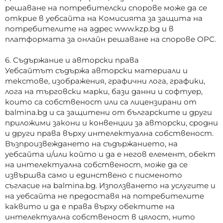
решаване на потребителски спорове може да се
открие в уебсайта на Комисията за защита на
потребителите на адрес www.kzp.bg и в
платформата за онлайн решаване на спорове ОРС.
6. Съдържание и авторски права
Уебсайтът съдържа авторски материали и
текстове, изображения, графични лога, графики,
лога на търговски марки, бази данни и софтуер,
които са собственост или са лицензирани от
balmina.bg и са защитени от българските и други
приложими закони и конвенции за авторски, сродни
и други права върху интелектуална собственост.
Възпроизвеждането на съдържанието, на
уебсайта и/или който и да е негов елемент, обект
на интелектуална собственост, може да се
извършва само и единствено с писменото
съгласие на balmina.bg. Използването на услугите и
на уебсайтa не предоставя на потребителите
каквито и да е права върху обектите на
интелектуална собственост в цялост, нито