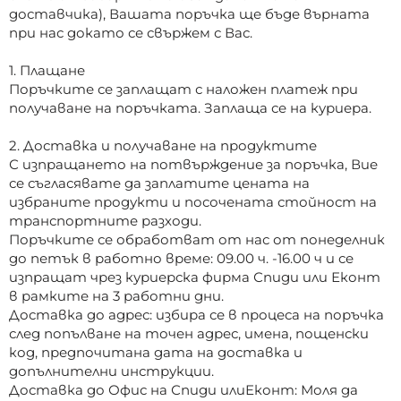
доставчика), Вашата поръчка ще бъде върната
при нас докато се свържем с Вас.
1. Плащане
Поръчките се заплащат с наложен платеж при
получаване на поръчката. Заплаща се на куриера.
2. Доставка и получаване на продуктите
С изпращането на потвърждение за поръчка, Вие
се съгласявате да заплатите цената на
избраните продукти и посочената стойност на
транспортните разходи.
Поръчките се обработват от нас от понеделник
до петък в работно време: 09.00 ч. -16.00 ч и се
изпращат чрез куриерска фирма Спиди или Еконт
в рамките на 3 работни дни.
Доставка до адрес: избира се в процеса на поръчка
след попълване на точен адрес, имена, пощенски
код, предпочитана дата на доставка и
допълнителни инструкции.
Доставка до Офис на Спиди илиЕконт: Моля да