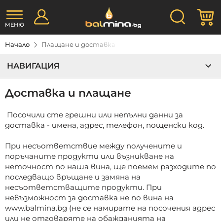
Прескачане
Търсене
М
към
съдържанието
МЕНЮ
Начало
Плащане и доставка
НАВИГАЦИЯ
Доставка и плащане
Посочили сте грешни или непълни данни за
доставка - имена, адрес, телефон, пощенски код.
При несъответствие между получените и
поръчаните продукти или възникване на
неточност по наша вина, ще поемем разходите по
последващо връщане и замяна на
несъответстващите продукти. При
невъзможност за доставка не по вина на
www.balmina.bg (не се намирате на посочения адрес
или не отговаряте на обажданията на