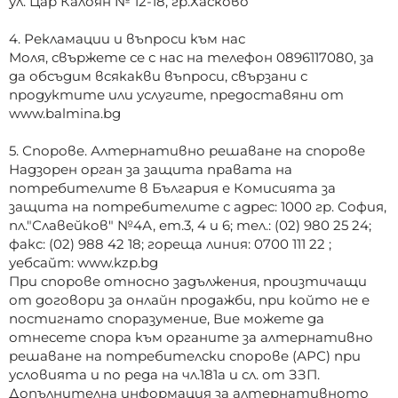
ул. Цар Калоян № 12-18, гр.Хасково
4. Рекламации и въпроси към нас
Моля, свържете се с нас на телефон 0896117080, за
да обсъдим всякакви въпроси, свързани с
продуктите или услугите, предоставяни от
www.balmina.bg
5. Спорове. Алтернативно решаване на спорове
Надзорен орган за защита правата на
потребителите в България е Комисията за
защита на потребителите с адрес: 1000 гр. София,
пл."Славейков" №4А, ет.3, 4 и 6; тел.: (02) 980 25 24;
факс: (02) 988 42 18; гореща линия: 0700 111 22 ;
уебсайт: www.kzp.bg
При спорове относно задължения, произтичащи
от договори за онлайн продажби, при който не е
постигнато споразумение, Вие можете да
отнесете спора към органите за алтернативно
решаване на потребителски спорове (АРС) при
условията и по реда на чл.181а и сл. от ЗЗП.
Допълнителна информация за алтернативното