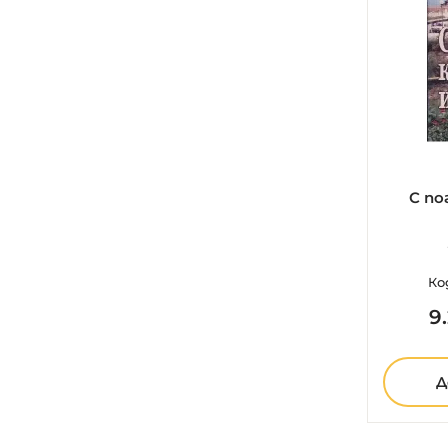
С по
Ко
9.
Д