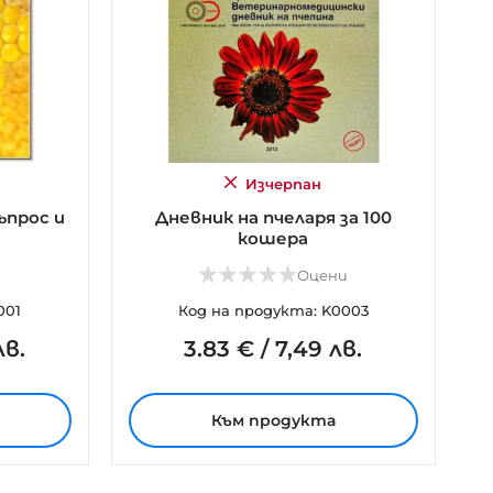
Изчерпан
ъпрос и
Дневник на пчеларя за 100
кошера
и
Оцени
001
Код на продукта: K0003
лв.
3.
83
€
/
7,49 лв.
Към продукта