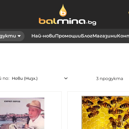
дукти
Най-нови
Промоции
Блог
Магазини
Кон
 по
3
продукта