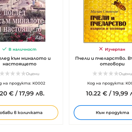
В наличност
Изчерпан
глед към миналото и
Пчели и пчеларство. В
настоящето
отговори
Оцени
Оцен
д на продукта: K0002
Код на продукта: K0
20
€
/
17,99 лв.
10.
22
€
/
19,99 
обави
в количката
Към продукта