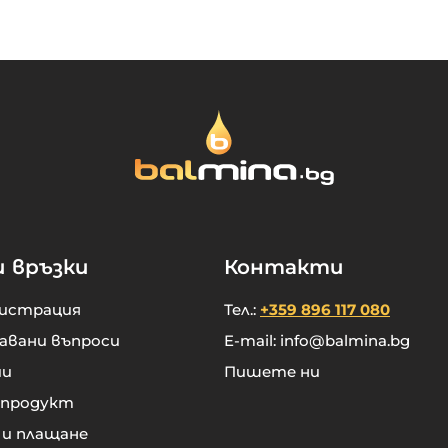
и връзки
Контакти
гистрация
Тел.:
+359 896 117 080
авани въпроси
E-mail:
info@balmina.bg
ии
Пишете ни
 продукт
 и плащане