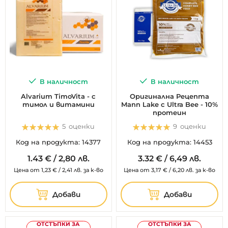
В наличност
В наличност
Alvarium TimoVita - с
Оригинална Рецепта
тимол и витамини
Mann Lake с Ultra Bee - 10%
протеин
Оценка:
Оценка:
5
оценки
9
оценки
100%
100%
Код на продукта: 14377
Код на продукта: 14453
1.
43
€
/
2,80 лв.
3.
32
€
/
6,49 лв.
Цена от
1,23
€
/
2,41 лв.
за к-во
Цена от
3,17
€
/
6,20 лв.
за к-во
Добави
Добави
ОТСТЪПКИ ЗА
ОТСТЪПКИ ЗА