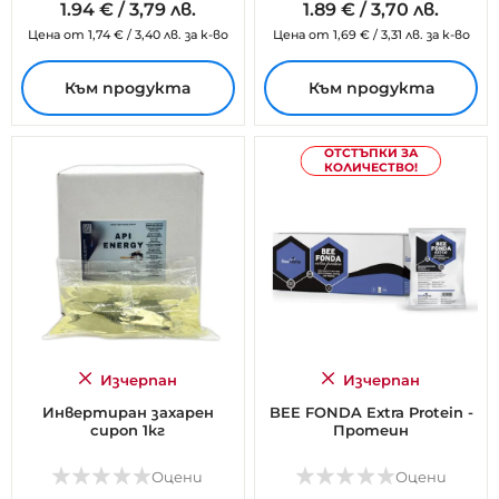
1.
94
€
/
3,79 лв.
1.
89
€
/
3,70 лв.
Цена от
1,74
€
/
3,40 лв.
за к-во
Цена от
1,69
€
/
3,31 лв.
за к-во
Към продукта
Към продукта
ОТСТЪПКИ ЗА
КОЛИЧЕСТВО!
Изчерпан
Изчерпан
Инвертиран захарен
BEE FONDA Extra Protein -
сироп 1кг
Протеин
Оцени
Оцени