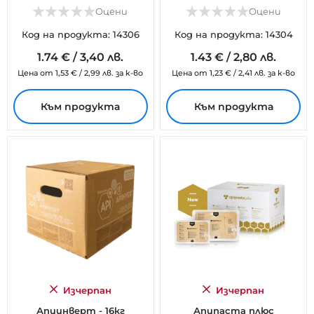
Оцени
Оцени
Код на продукта: 14306
Код на продукта: 14304
1.
74
€
/
3,40 лв.
1.
43
€
/
2,80 лв.
Цена от
1,53
€
/
2,99 лв.
за к-во
Цена от
1,23
€
/
2,41 лв.
за к-во
Към продукта
Към продукта
Изчерпан
Изчерпан
Апиинверт - 16кг
Апипаста плюс