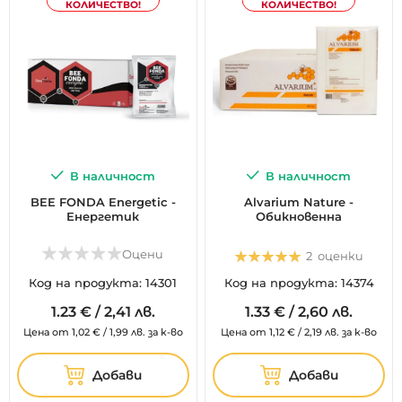
КОЛИЧЕСТВО!
КОЛИЧЕСТВО!
В наличност
В наличност
BEE FONDA Energetic -
Alvarium Nature -
Енергетик
Обикновенна
Оценка:
Оцени
2
оценки
100%
Код на продукта: 14301
Код на продукта: 14374
1.
23
€
/
2,41 лв.
1.
33
€
/
2,60 лв.
Цена от
1,02
€
/
1,99 лв.
за к-во
Цена от
1,12
€
/
2,19 лв.
за к-во
Добави
Добави