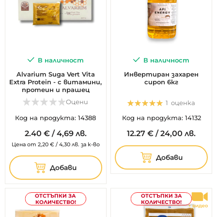
В наличност
В наличност
Alvarium Suga Vert Vita
Инвертиран захарен
Extra Protein - с витамини,
сироп 6кг
протеин и прашец
Оценка:
Оцени
1
оценка
100%
Код на продукта: 14388
Код на продукта: 14132
2.
40
€
/
4,69 лв.
12.
27
€
/
24,00 лв.
Цена от
2,20
€
/
4,30 лв.
за к-во
Добави
Добави
ОТСТЪПКИ ЗА
ОТСТЪПКИ ЗА
КОЛИЧЕСТВО!
КОЛИЧЕСТВО!