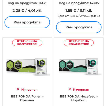
Код на продукта: 14133
Код на продукта: 14305
2.
05
€
/
4,01 лв.
1.
59
€
/
3,11 лв.
Цена от
1,38
€
/
2,70 лв.
за к-во
Към продукта
Към продукта
ОТСТЪПКИ ЗА
ОТСТЪПКИ ЗА
КОЛИЧЕСТВО!
КОЛИЧЕСТВО!
Изчерпан
Изчерпан
BEE FONDA Pollen -
BEE FONDA Nozefeed -
Прашец
Нозевит