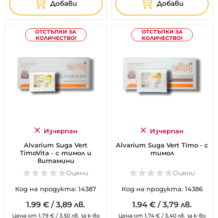
Добави
Добави
ОТСТЪПКИ ЗА
ОТСТЪПКИ ЗА
КОЛИЧЕСТВО!
КОЛИЧЕСТВО!
Изчерпан
Изчерпан
Alvarium Suga Vert
Alvarium Suga Vert Timo - с
TimoVita - с тимол и
тимол
витамини
Оцени
Оцени
Код на продукта: 14387
Код на продукта: 14386
1.
99
€
/
3,89 лв.
1.
94
€
/
3,79 лв.
Цена от
1,79
€
/
3,50 лв.
за к-во
Цена от
1,74
€
/
3,40 лв.
за к-во