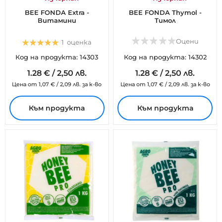
BEE FONDA Extra -
BEE FONDA Thymol -
Витамини
Тимол
Оценка:
Оцени
1
оценка
100%
Код на продукта: 14303
Код на продукта: 14302
1.
28
€
/
2,50 лв.
1.
28
€
/
2,50 лв.
Цена от
1,07
€
/
2,09 лв.
за к-во
Цена от
1,07
€
/
2,09 лв.
за к-во
Към продукта
Към продукта