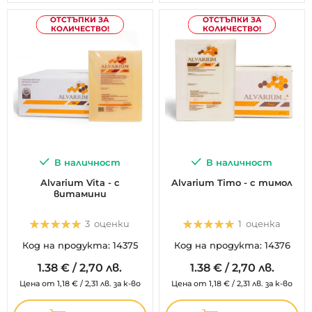
ОТСТЪПКИ ЗА
ОТСТЪПКИ ЗА
КОЛИЧЕСТВО!
КОЛИЧЕСТВО!
В наличност
В наличност
Alvarium Vita - с
Alvarium Timo - с тимол
витамини
Оценка:
Оценка:
3
оценки
1
оценка
100%
100%
Код на продукта: 14375
Код на продукта: 14376
1.
38
€
/
2,70 лв.
1.
38
€
/
2,70 лв.
Цена от
1,18
€
/
2,31 лв.
за к-во
Цена от
1,18
€
/
2,31 лв.
за к-во