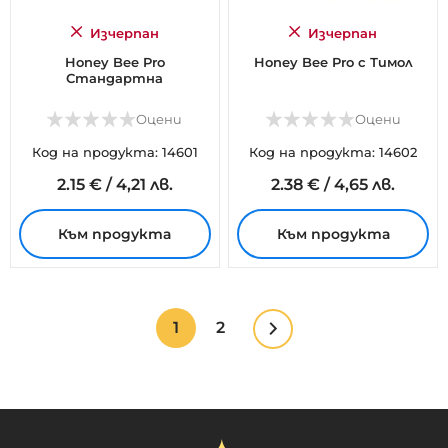
Изчерпан
Изчерпан
Honey Bee Pro
Honey Bee Pro с Тимол
Стандартна
Оцени
Оцени
Код на продукта: 14601
Код на продукта: 14602
2.
15
€
/
4,21 лв.
2.
38
€
/
4,65 лв.
Към продукта
Към продукта
Страница
В
Страница
1
2
Страница
Следващ
момента
четете
страница