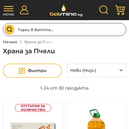
Прескачане
Търсене
М
към
съдържанието
МЕНЮ
Начало
Храна за Пчели
Храна за Пчели
Филтри
1
-
24
от
30
продукта
ОТСТЪПКИ ЗА
КОЛИЧЕСТВО!