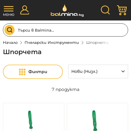
Прескачане
Търсене
М
към
съдържанието
МЕНЮ
Начало
Пчеларски Инструменти
Шпорчета
Шпорчета
Филтри
7
продукта