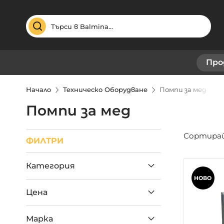
Търсене
Про
Начало
Техническо Оборудване
Помпи за мед
Помпи за мед
Сортирай
ФИЛТРИ
Категория
НОВО
Цена
Марка