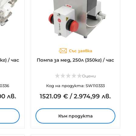
Със заявка
кг) / час
Помпа за мед, 250л (350кг) / час
и
Оцени
0336
Код на продукта: SW110333
00 лв.
1521.
09
€
/
2.974,99 лв.
Към продукта