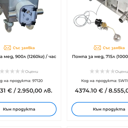
Със заявка
Със заявка
 мед, 900л (1260кг) / час
Помпа за мед, 715л (1000
Оцени
Оцен
д на продукта: 97120
Код на продукта: SW11
.
31
€
/
2.950,00 лв.
4374.
10
€
/
8.555,
Към продукта
Към продукта