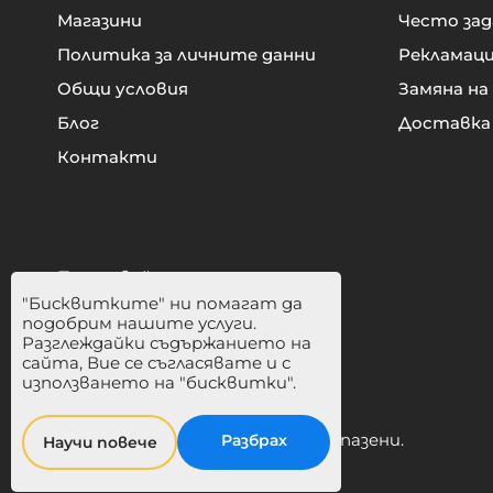
Магазини
Често зад
Политика за личните данни
Рекламац
Общи условия
Замяна на
Блог
Доставка
Контакти
Последвайте ни:
"Бисквитките" ни помагат да
подобрим нашите услуги.
Разглеждайки съдържанието на
сайта, Вие се съгласявате и с
използването на "бисквитки".
© 2024 Balmina. Всички права запазени.
Разбрах
Научи повече