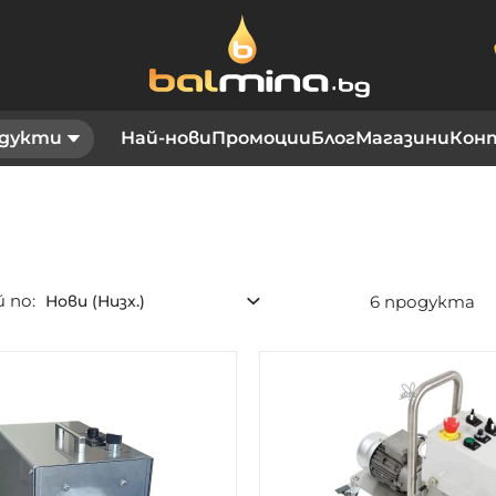
дукти
Най-нови
Промоции
Блог
Магазини
Кон
 по
6
продукта