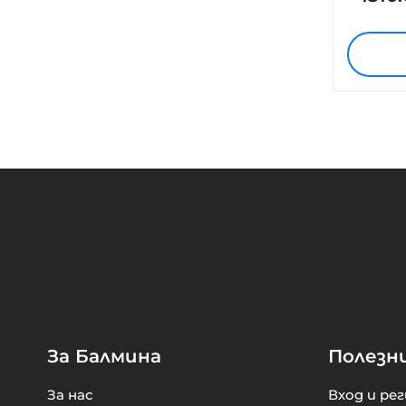
За Балмина
Полезн
За нас
Вход и ре