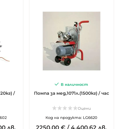
В наличност
20кг) /
Помпа за мед,1071л.(1500кг) / час
и
Оцени
602
Код на продукта: LG6620
00 лв.
2250.
00
€
/
4.400,62 лв.