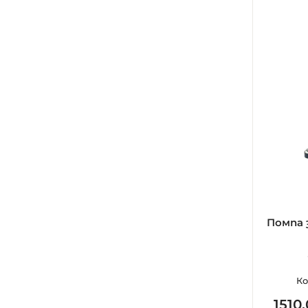
Помпа з
Ко
1510.