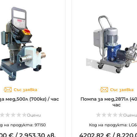
Със заявка
Със заявка
а мед,500л (700кг) / час
Помпа за мед,2871л (40
час
Оцени
Оцен
д на продукта: 97150
Код на продукта: LG6
00
€
/
2.953,30 лв.
4202.
82
€
/
8.220,