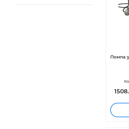
Помпа за
Ко
1508