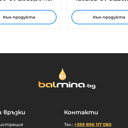
Към продукта
Към продукта
и връзки
Контакти
гистрация
Тел.:
+359 896 117 080