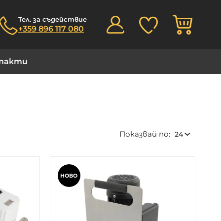
Моята
Тел. за съдействие
+359 896 117 080
такти
Показвай по
НОВО