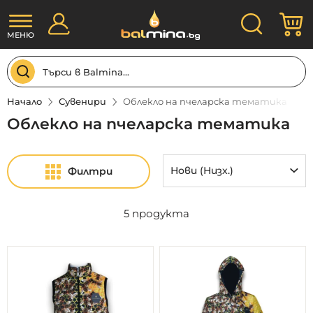
Прескачане
Търсене
М
към
съдържанието
МЕНЮ
Начало
Сувенири
Облекло на пчеларска тематика
Облекло на пчеларска тематика
Филтри
5
продукта