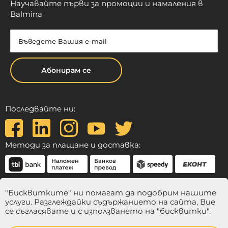
Научавайте първи за промоции и намаления в
Balmina
Абонирам се
Последвайте ни:
Методи за плащане и доставка:
"Бисквитките" ни помагат да подобрим нашите
услуги. Разглеждайки съдържанието на сайта, Вие
се съгласявате и с използването на "бисквитки".