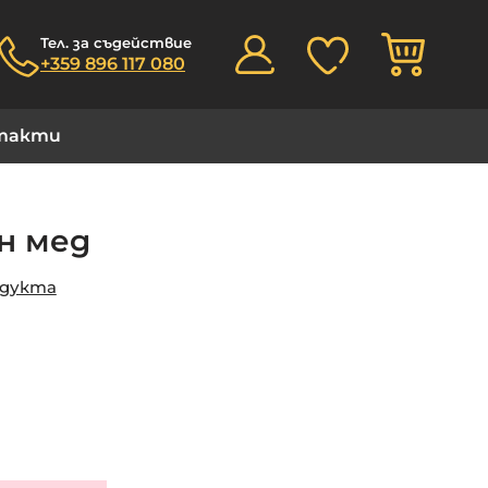
Моята
Тел. за съдействие
+359 896 117 080
такти
н мед
одукта