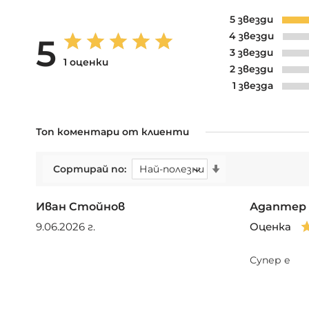
5 звезди
4 звезди
5
3 звезди
1 оценки
2 звезди
1 звезда
Топ коментари от клиенти
Сортирай по
Иван Стойнов
Адаптер 
9.06.2026 г.
Оценка
Супер е