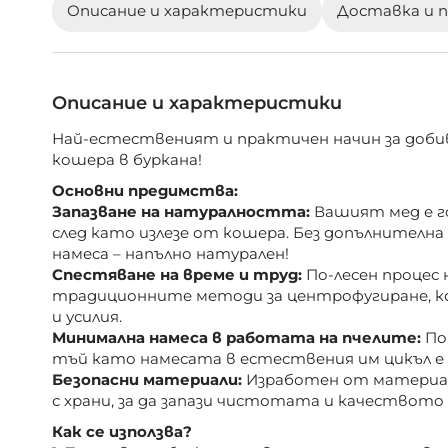
Описание и характеристики
Доставка и 
галерия
със
снимки
Описание и характеристики
Най-естественият и практичен начин за доби
кошера в буркана!
Основни предимства:
Запазване на натуралността:
Вашият мед е г
след като излезе от кошера. Без допълнителна
намеса – напълно натурален!
Спестяване на време и труд:
По-лесен процес 
традиционните методи за центрофугиране, к
и усилия.
Минимална намеса в работата на пчелите:
По-
тъй като намесата в естествения им цикъл е 
Безопасни материали:
Изработен от материал
с храни, за да запази чистотата и качеството 
Как се използва?