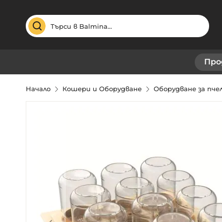
Търсене
Про
Начало
Кошери и Оборудване
Оборудване за пч
Преминете
към
края
на
галерията
на
изображенията