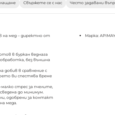
плащане
Свържете се с нас
Често задавани въп
в на мед – директно от
Марка: APIMA
отов в буркан веднага
 обработка, без външна
на добив в сравнение с
оето ви спестява време
малко стрес за пчелите,
сведена до минимум.
и, одобрени за контакт
на меда.