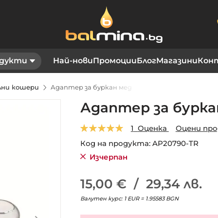
дукти
Най-нови
Промоции
Блог
Магазини
Кон
елни кошери
Адаптер за буркан мед
Адаптер за бурка
Оценка:
1
Оценка
Оцени пр
5.0
5
1
Код на продукта
AP20790-TR
Изчерпан
15,00 €
/
29,34 лв.
Валутен курс: 1 EUR = 1.95583 BGN