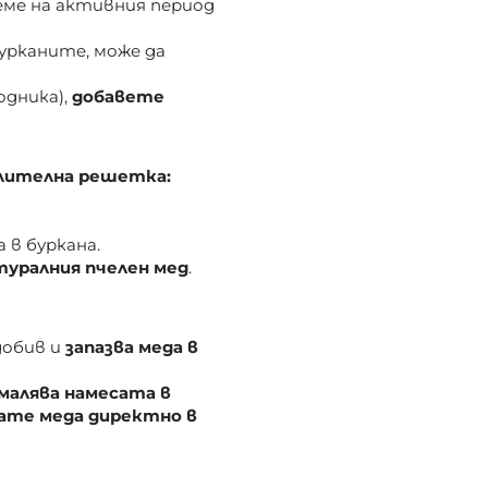
еме на активния период
бурканите, може да
одника),
добавете
делителна решетка:
 в буркана.
туралния пчелен мед
.
добив и
запазва меда в
малява намесата в
рате меда директно в