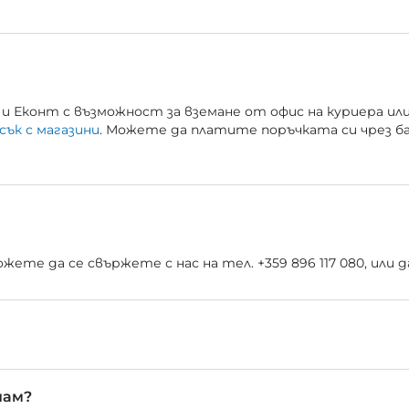
и Еконт с възможност за вземане от офис на куриера ил
сък с магазини
. Можете да платите поръчката си чрез б
ете да се свържете с нас на тел. +359 896 117 080, или
чам?