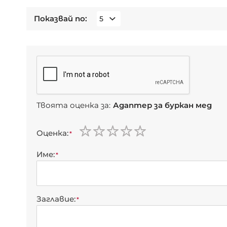
Показвай по
Твоята оценка за:
Адаптер за буркан мед
Оценка
1
2
3
4
5
star
stars
stars
stars
stars
Име
Заглавие