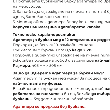
1. Поставете бурканите върху адаптера по вр
на медосбора.
2. За по-бързо изграждане на пчелната пита в 
използвате восъчни ленти.
3. Монтирайте адаптера върху кошера (над пл
корпуса или магазина и затворете капака.
Технически характеристики:
Адаптер за буркан мед с 12 отделения и раз
Подходящ за всички 10-рамкови кошери.
Съвместим с буркани от
0,5 кг до 2 кг.
Позволява директно изграждане на пчелна пита
Ускорява процеса на добив и гарантира
най-на
Размери
: 405 мм x 505 мм
Защо да изберете адаптера за буркан мед?
Адаптерът за буркан мед улеснява процеса на 
най-чистата му форма
.
В сравнение с традиционните методи, той
на
работата на пчелите
и ви позволява
да съби
буркани
– без допълнителни обработки!
Адаптера се предлага без буркани.