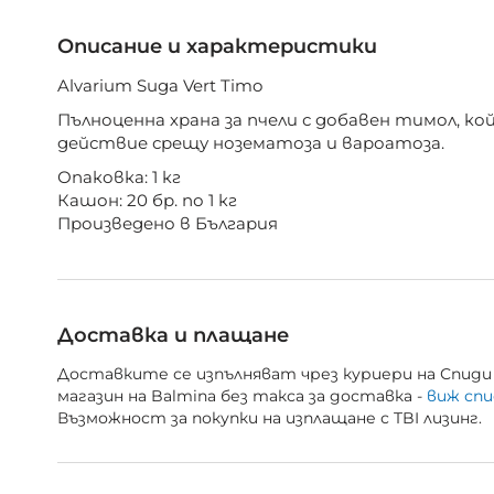
Описание и характеристики
Alvarium Suga Vert Timo
Пълноценна храна за пчели с добавен тимол, 
действие срещу нозематоза и вароатоза.
Опаковка: 1 кг
Кашон: 20 бр. по 1 кг
Произведено в България
Доставка и плащане
Доставките се изпълняват чрез куриери на Спиди 
магазин на Balmina без такса за доставка -
виж спи
Възможност за покупки на изплащане с TBI лизинг.