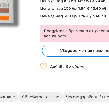
Цена за над 100 бр.
1.
89
€
/
3,70 лв.
Цена за над 200 бр.
1.
84
€
/
3,60 лв.
Цена за над 500 бр.
1.
74
€
/
3,40 лв.
Продукта е временно с изчерпа
наличност.
Уведоми ме при наличн
Добави в любими
плащане
Свържете се с нас
Често задавани въп