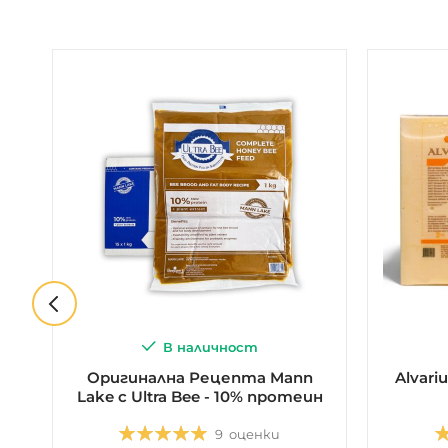
В наличност
на
Оригинална Рецепта Mann
Alvari
Lake с Ultra Bee - 10% протеин
Оценка:
О
9
оценки
5.0
5
9