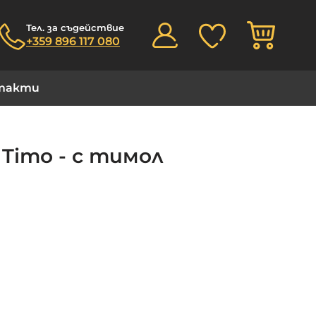
Моята
Тел. за съдействие
+359 896 117 080
такти
 Timo - с тимол