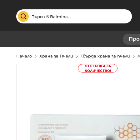
Търсене
Про
Начало
Храна за Пчели
Твърда храна за пчели
A
Преминете
ОТСТЪПКИ ЗА
КОЛИЧЕСТВО!
към
края
на
галерията
на
изображенията