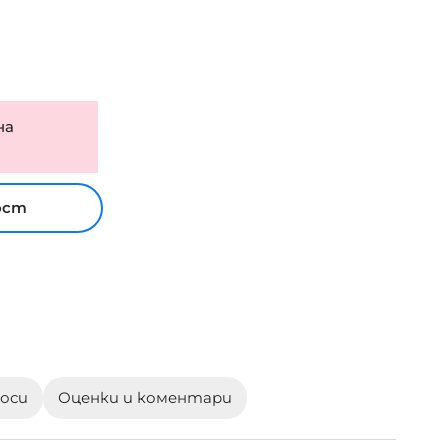
на
ост
роси
Оценки и коментари