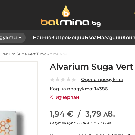
дукти
Най-нови
Промоции
Блог
Магазини
Кон
lvarium Suga Vert Timo - с тимол
Alvarium Suga Vert
Оцени продукта
0
5
Код на продукта
14386
Изчерпан
1,94 €
/
3,79 лв.
Валутен курс: 1 EUR = 1.95583 BGN