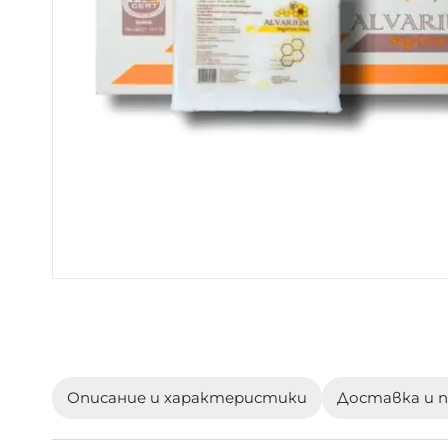
Преминете
към
началото
на
галерия
Описание и характеристики
Доставка и 
със
снимки