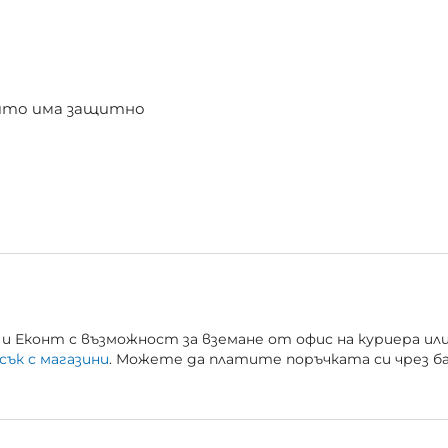
който има защитно
и Еконт с възможност за вземане от офис на куриера ил
сък с магазини
. Можете да платите поръчката си чрез б