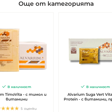
Още от категорията
В наличност
В наличност
um TimoVita - с тимол и
Alvarium Suga Vert Vita
витамини
Protein - с витамини, 
и прашец
ценка:
5
оценки
5.0
5
5