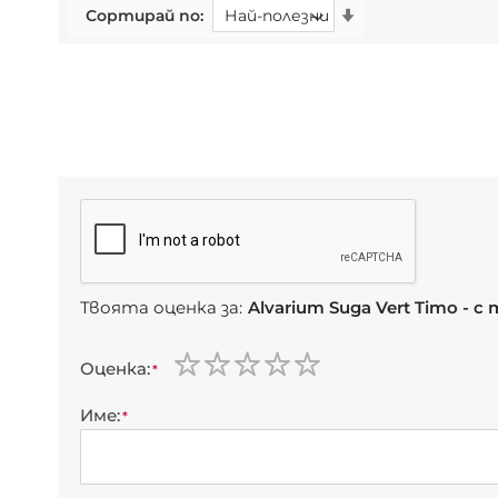
Сортирай по
Твоята оценка за:
Alvarium Suga Vert Timo - с
Оценка
1
2
3
4
5
star
stars
stars
stars
stars
Име