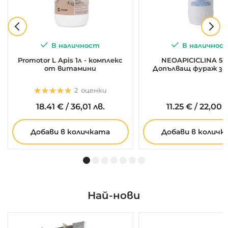
В наличност
В наличнос
Promotor L Apis 1л - комплекс
NEOAPICICLINA 50
от витамини
Допълващ фураж за
Оценка:
2
оценки
5.0
5
2
18.
41
€
/
36,01 лв.
11.
25
€
/
22,00 л
Добави в количката
Добави в количк
Най-нови