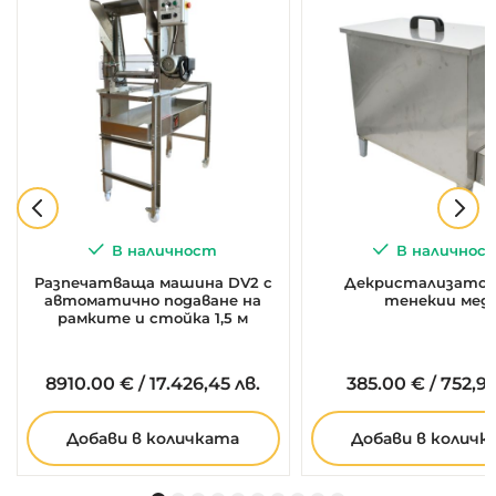
В наличност
В наличнос
Разпечатваща машина DV2 с
Декристализатор 
автоматично подаване на
тенекии мед
рамките и стойка 1,5 м
8910.
00
€
/
17.426,45 лв.
385.
00
€
/
752,99
Добави в количката
Добави в количк