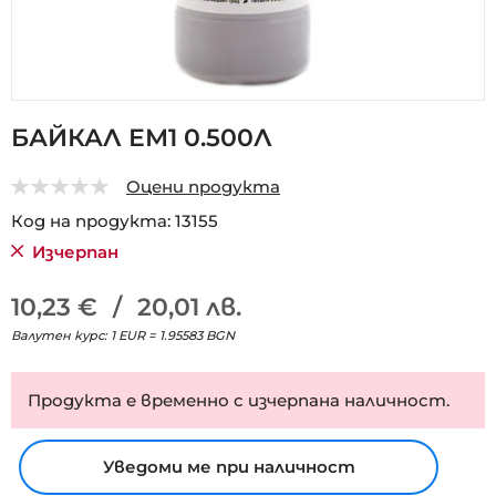
Преминете
БАЙКАЛ ЕМ1 0.500Л
към
началото
Оцени продукта
на
0
5
галерия
Код на продукта
13155
със
Изчерпан
снимки
10,23 €
/
20,01 лв.
Валутен курс: 1 EUR = 1.95583 BGN
Продукта е временно с изчерпана наличност.
Уведоми ме при наличност