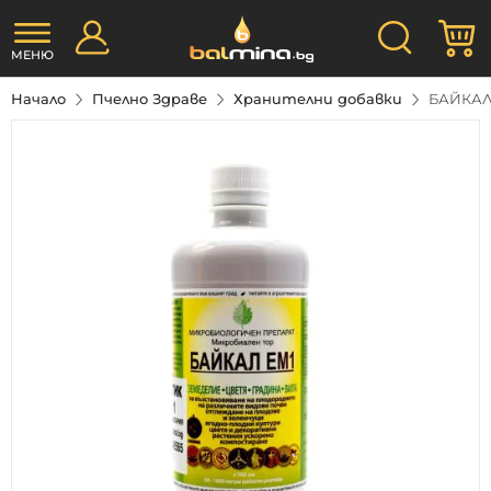
Прескачане
Търсене
М
към
съдържанието
МЕНЮ
Начало
Пчелно Здраве
Хранителни добавки
БАЙКАЛ 
Преминете
към
края
на
галерията
на
изображенията