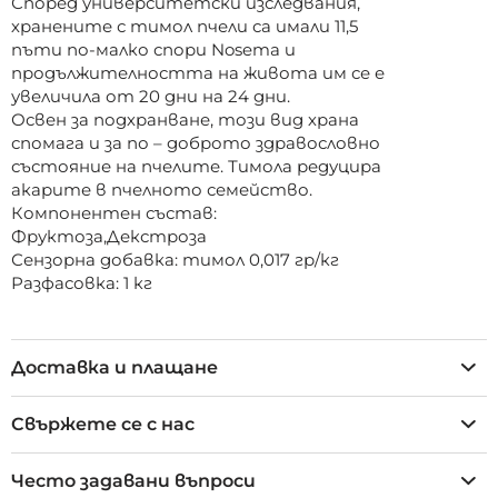
Според университетски изследвания,
хранените с тимол пчели са имали 11,5
пъти по-малко спори Nosema и
продължителността на живота им се е
увеличила от 20 дни на 24 дни.
Освен за подхранване, този вид храна
спомага и за по – доброто здравословно
състояние на пчелите. Тимола редуцира
акарите в пчелното семейство.
Компонентен състав:
Фруктоза,Декстроза
Сензорна добавка: тимол 0,017 гр/кг
Разфасовка: 1 кг
Доставка и плащане
Свържете се с нас
Често задавани въпроси