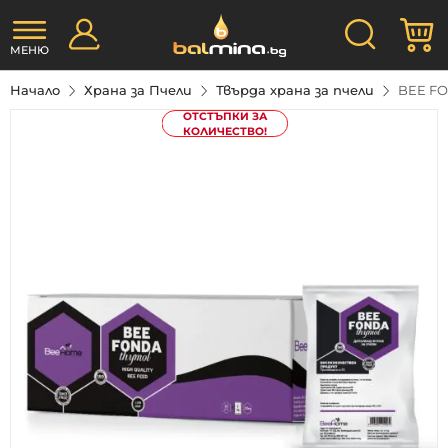
Прескачане
Търсене
М
към
съдържанието
МЕНЮ
Начало
Храна за Пчели
Твърда храна за пчели
BEE FO
Преминете
ОТСТЪПКИ ЗА
КОЛИЧЕСТВО!
към
края
на
галерията
на
изображенията