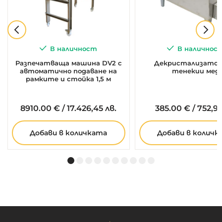
В наличност
В наличнос
Разпечатваща машина DV2 с
Декристализатор 
автоматично подаване на
тенекии мед
рамките и стойка 1,5 м
8910.
00
€
/
17.426,45 лв.
385.
00
€
/
752,99
Добави в количката
Добави в количк