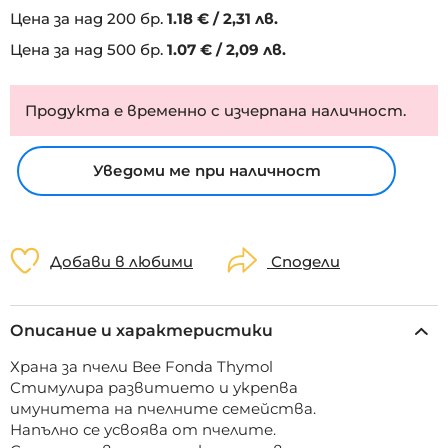
Цена за над 200 бр.
1.
18
€
/
2,31 лв.
Цена за над 500 бр.
1.
07
€
/
2,09 лв.
Продукта е временно с изчерпана наличност.
Уведоми ме при наличност
Добави в любими
Сподели
Описание и характеристики
Храна за пчели Bee Fonda Thymol
Стимулира развитието и укрепва
имунитета на пчелните семейства.
Напълно се усвоява от пчелите.