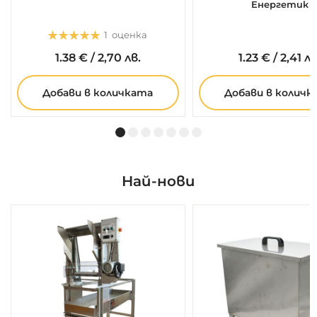
Енергетик
Оценка:
1
оценка
5.0
5
1
1.
38
€
/
2,70 лв.
1.
23
€
/
2,41 лв
Добави в количката
Добави в количк
Най-нови