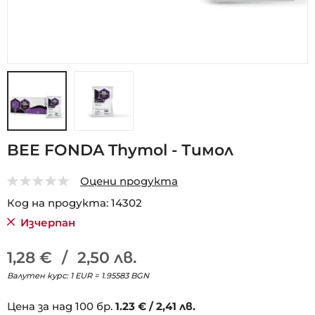
Преминете
BEE FONDA Thymol - Тимол
към
началото
Оцени продукта
на
0
5
галерия
Код на продукта
14302
със
Изчерпан
снимки
1,28 €
/
2,50 лв.
Валутен курс: 1 EUR = 1.95583 BGN
Цена за над 100 бр.
1.
23
€
/
2,41 лв.