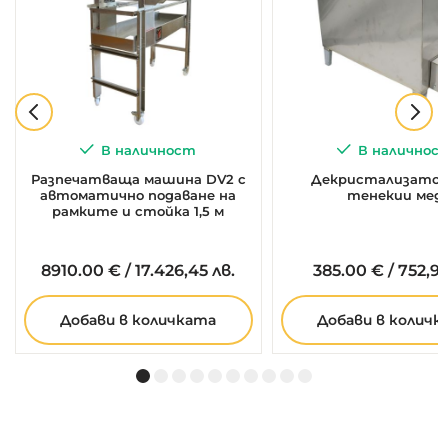
В наличност
В наличнос
Разпечатваща машина DV2 с
Декристализатор 
автоматично подаване на
тенекии мед
рамките и стойка 1,5 м
8910.
00
€
/
17.426,45 лв.
385.
00
€
/
752,99
Добави в количката
Добави в количк