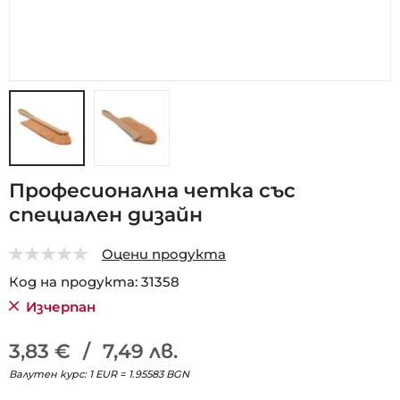
Преминете
Професионална четка със
към
специален дизайн
началото
на
галерия
Оцени продукта
със
0
5
Код на продукта
31358
снимки
Изчерпан
3,83 €
/
7,49 лв.
Валутен курс: 1 EUR = 1.95583 BGN