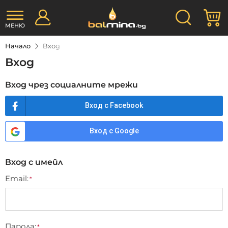
Прескачане
Търсене
М
към
съдържанието
МЕНЮ
Начало
Вход
Вход
Вход чрез социалните мрежи
Вход с Facebook
Вход с Google
Вход с имейл
Email
Парола