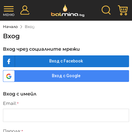
Прескачане
Търсене
М
към
съдържанието
МЕНЮ
Начало
Вход
Вход
Вход чрез социалните мрежи
Вход с Facebook
Вход с Google
Вход с имейл
Email
Парола