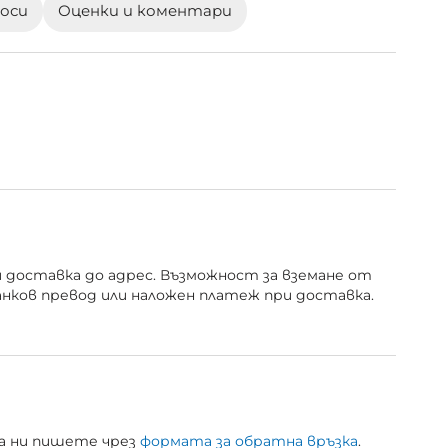
роси
Оценки и коментари
и доставка до адрес. Възможност за вземане от
анков превод или наложен платеж при доставка.
 да ни пишете чрез
формата за обратна връзка
.