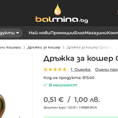
дукти
Най-нови
Промоции
Блог
Магазини
Кон
елни кошери
Дръжки за кошер
Дръжка за кошер Средна
Дръжка за кошер 
Оценка:
1
Оценка
Оцени пр
5.0
5
1
Код на продукта
81540
В наличност
0,51 €
/
1,00 лв.
Валутен курс: 1 EUR = 1.95583 BGN