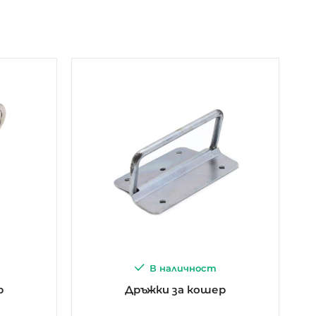
В наличност
р
Дръжки за кошер