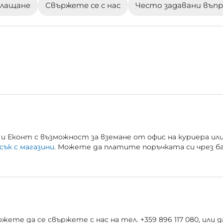
плащане
Свържете се с нас
Често задавани въп
и Еконт с възможност за вземане от офис на куриера ил
сък с магазини
. Можете да платите поръчката си чрез б
ете да се свържете с нас на тел. +359 896 117 080, или