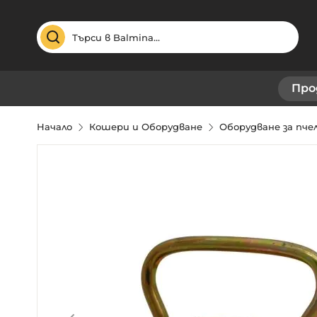
Търсене
Про
Начало
Кошери и Оборудване
Оборудване за пч
Преминете
към
края
на
галерията
на
изображенията