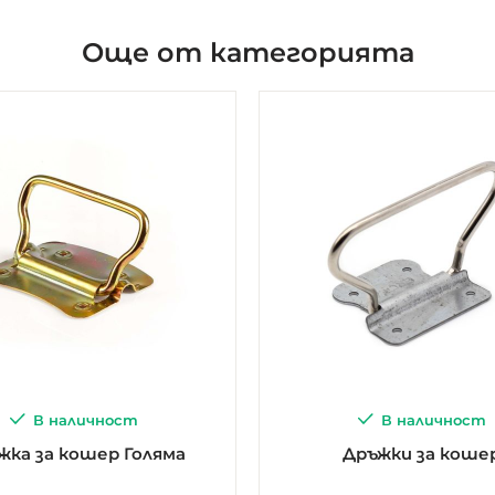
Още от категорията
В наличност
В наличност
жка за кошер Голяма
Дръжки за коше