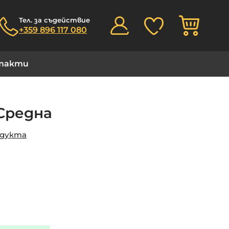
Моята
Тел. за съдействие
+359 896 117 080
такти
Средна
одукта