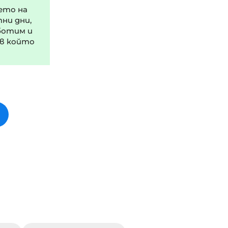
ето на
тни дни,
ботим и
 в който