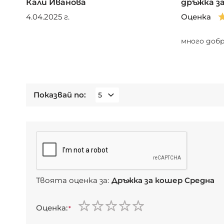
Кали Иванова
дръжка з
4.04.2025 г.
Оценка
много доб
Показвай по
Твоята оценка за:
Дръжка за кошер Средна
Оценка
1
2
3
4
5