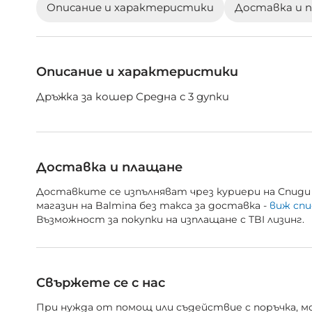
Описание и характеристики
Доставка и 
галерия
със
снимки
Описание и характеристики
Дръжка за кошер Средна с 3 дупки
Доставка и плащане
Доставките се изпълняват чрез куриери на Спиди 
магазин на Balmina без такса за доставка -
виж спи
Възможност за покупки на изплащане с TBI лизинг.
Свържете се с нас
При нужда от помощ или съдействие с поръчка, мож