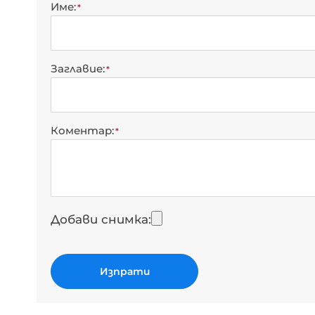
star
stars
stars
stars
stars
Име
Заглавие
Коментар
Добави снимка
Изпрати