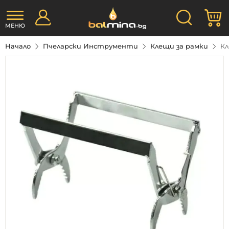
Прескачане
Търсене
М
към
съдържанието
МЕНЮ
Начало
Пчеларски Инструменти
Клещи за рамки
Кл
Преминете
към
края
на
галерията
на
изображенията