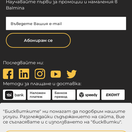
Научавайте първи за промоции и намаления в
Balmina
Абонирам се
Последвайте ни:
Методи за плащане и доставка:
"Бисквитките" ни помагат да подобрим нашите
услуги. Разглеждайки съдържанието на сайта, Вие
се съгласявате и с използването на "бисквитки".