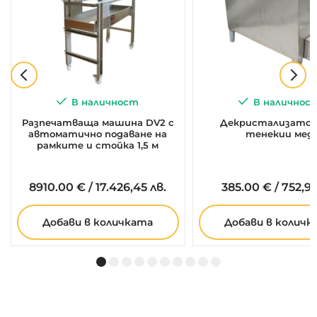
В наличност
В наличнос
Разпечатваща машина DV2 с
Декристализатор 
автоматично подаване на
тенекии мед
рамките и стойка 1,5 м
8910.
00
€
/
17.426,45 лв.
385.
00
€
/
752,99
Добави в количката
Добави в количк