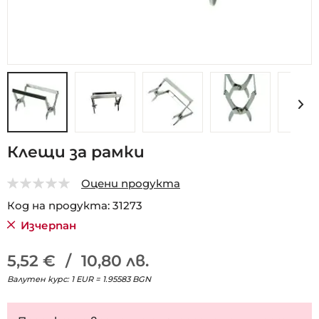
Преминете
Клещи за рамки
към
началото
Оцени продукта
на
0
5
галерия
Код на продукта
31273
със
Изчерпан
снимки
5,52 €
/
10,80 лв.
Валутен курс: 1 EUR = 1.95583 BGN