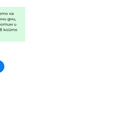
ето на
тни дни,
ботим и
 в който