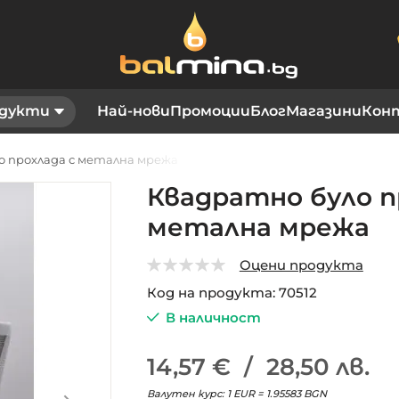
дукти
Най-нови
Промоции
Блог
Магазини
Кон
о прохлада с метална мрежа
Квадратно було п
метална мрежа
Оцени продукта
0
5
Код на продукта
70512
В наличност
14,57 €
/
28,50 лв.
Валутен курс: 1 EUR = 1.95583 BGN