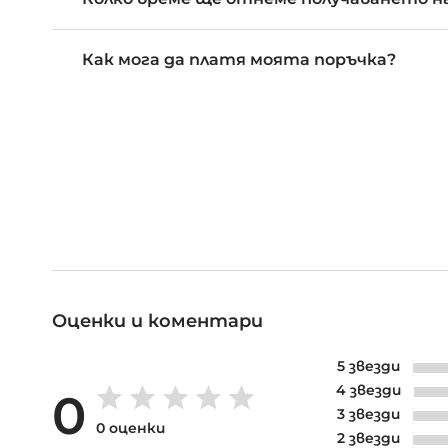
Как мога да платя моята поръчка?
Оценки и коментари
5 звезди
4 звезди
0
3 звезди
0 оценки
2 звезди