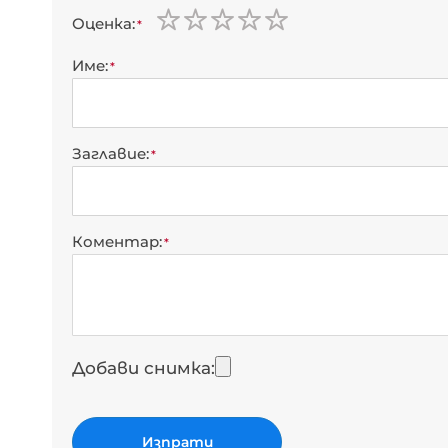
Оценка
1
2
3
4
5
star
stars
stars
stars
stars
Име
Заглавие
Коментар
Добави снимка
Изпрати