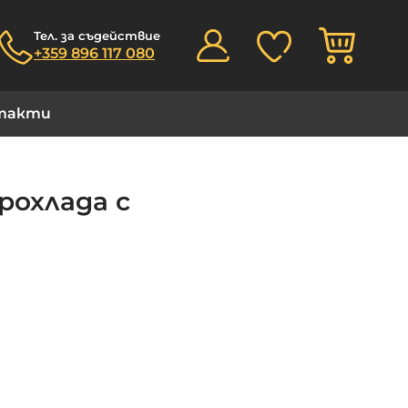
Моята
Тел. за съдействие
+359 896 117 080
такти
рохлада с