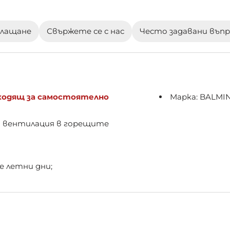
плащане
Свържете се с нас
Често задавани въп
дходящ за самостоятелно
Марка: BALMI
а вентилация в горещите
е летни дни;