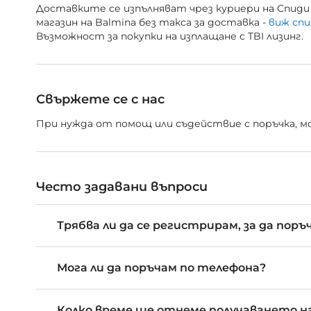
Доставките се изпълняват чрез куриери на Спиди 
магазин на Balmina без такса за доставка -
виж спи
Възможност за покупки на изплащане с TBI лизинг.
Свържете се с нас
При нужда от помощ или съдействие с поръчка, мож
Често задавани въпроси
Трябва ли да се регистрирам, за да поръ
Мога ли да поръчам по телефона?
Колко време ще отнеме получаването на