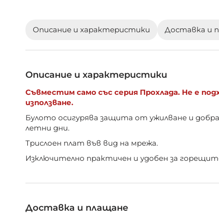
галерия
със
снимки
Описание и характеристики
Доставка и 
Описание и характеристики
Съвместим само със серия Прохлада. Не е по
използване.
Булото осигурява защита от ужилване и добр
летни дни.
Трислоен плат във вид на мрежа.
Изключително практичен и удобен за горещит
Доставка и плащане