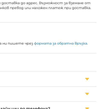
и доставка до адрес. Възможност за вземане от
анков превод или наложен платеж при доставка.
 да ни пишете чрез
формата за обратна връзка
.
нлайн или по телефона?