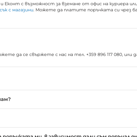
и Еконт с възможност за вземане от офис на куриера ил
сък с магазини
. Можете да платите поръчката си чрез б
ете да се свържете с нас на тел. +359 896 117 080, или
чам?
 поръчката ми, в зависимост дали съм поръчал о