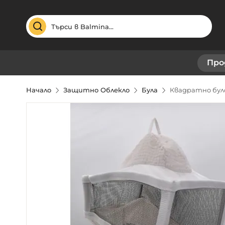
Търсене
Про
Начало
Защитно Облекло
Була
Квадратно бул
Преминете
към
края
на
галерията
на
изображенията