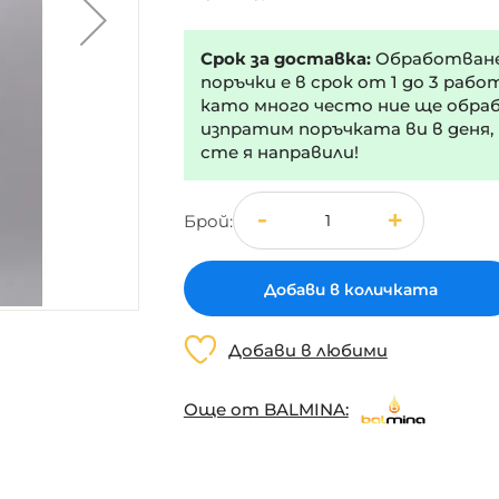
Срок за доставка:
Обработван
поръчки е в срок от 1 до 3 рабо
като много често ние ще обра
изпратим поръчката ви в деня,
сте я направили!
Брой
Добави в количката
Добави в любими
Още от BALMINA: