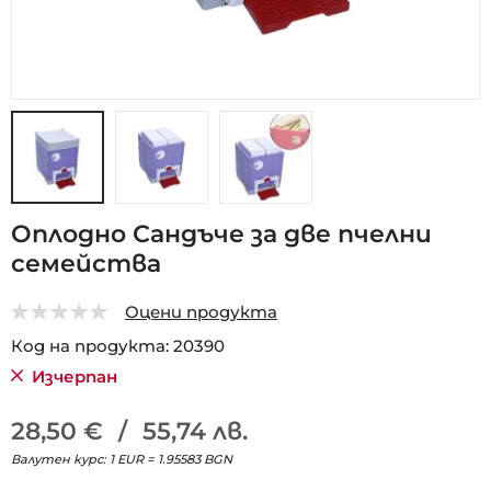
Преминете
Оплодно Сандъче за две пчелни
към
семейства
началото
на
галерия
Оцени продукта
със
0
5
Код на продукта
20390
снимки
Изчерпан
28,50 €
/
55,74 лв.
Валутен курс: 1 EUR = 1.95583 BGN