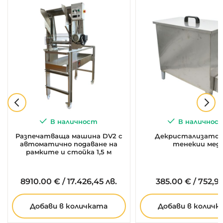
В наличност
В наличнос
Разпечатваща машина DV2 с
Декристализатор 
автоматично подаване на
тенекии мед
рамките и стойка 1,5 м
8910.
00
€
/
17.426,45 лв.
385.
00
€
/
752,99
Добави в количката
Добави в количк