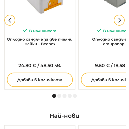
В наличност
В наличнос
Оплодно сандъче за две пчелни
Оплодно сандъче
майки - Beebox
стиропор
24.
80
€
/
48,50 лв.
9.
50
€
/
18,58 л
Добави в количката
Добави в количк
Най-нови