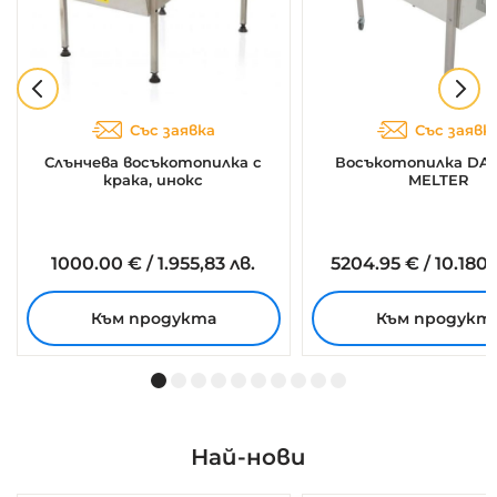
Със заявка
Със заявк
Слънчева восъкотопилка с
Восъкотопилка DAN
крака, инокс
MELTER
1000.
00
€
/
1.955,83 лв.
5204.
95
€
/
10.180,
Към продукта
Към продукт
Най-нови