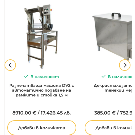
В наличност
В наличнос
Разпечатваща машина DV2 с
Декристализатор 
автоматично подаване на
тенекии мед
рамките и стойка 1,5 м
8910.
00
€
/
17.426,45 лв.
385.
00
€
/
752,99
Добави в количката
Добави в количк