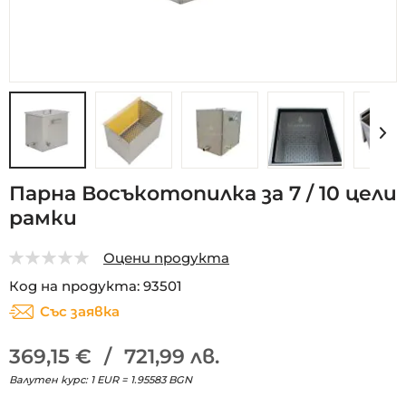
Преминете
Парна Восъкотопилка за 7 / 10 цели
към
рамки
началото
на
галерия
Оцени продукта
със
0
5
Код на продукта
93501
снимки
Със заявка
369,15 €
/
721,99 лв.
Валутен курс: 1 EUR = 1.95583 BGN