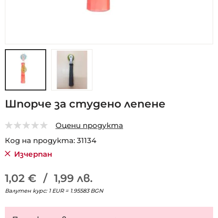
Преминете
Шпорче за студено лепене
към
началото
Оцени продукта
на
0
5
галерия
Код на продукта
31134
със
Изчерпан
снимки
1,02 €
/
1,99 лв.
Валутен курс: 1 EUR = 1.95583 BGN