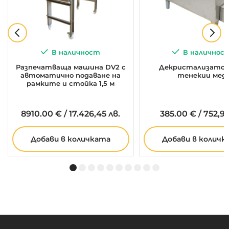
В наличност
В наличнос
Разпечатваща машина DV2 с
Декристализатор 
автоматично подаване на
тенекии мед
рамките и стойка 1,5 м
8910.
00
€
/
17.426,45 лв.
385.
00
€
/
752,99
Добави в количката
Добави в количк