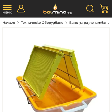
Прескачане
Търсене
М
към
съдържанието
МЕНЮ
Начало
Техническо Оборудване
Вани за разпечатване
Преминете
към
края
на
галерията
на
изображенията