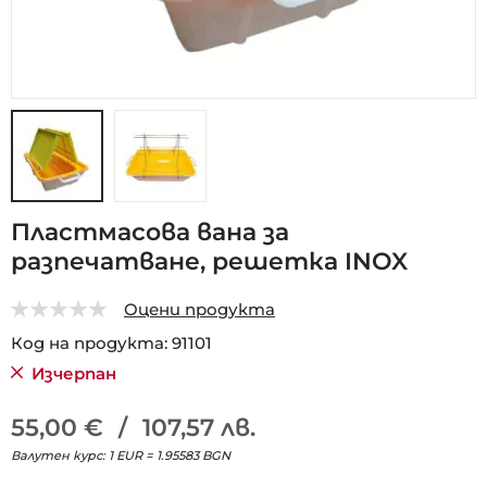
Преминете
Пластмасова вана за
към
разпечатване, решетка INOX
началото
на
галерия
Оцени продукта
със
0
5
Код на продукта
91101
снимки
Изчерпан
55,00 €
/
107,57 лв.
Валутен курс: 1 EUR = 1.95583 BGN