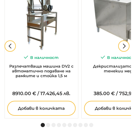
В наличност
В наличнос
Разпечатваща машина DV2 с
Декристализатор 
автоматично подаване на
тенекии мед
рамките и стойка 1,5 м
8910.
00
€
/
17.426,45 лв.
385.
00
€
/
752,99
Добави в количката
Добави в количк