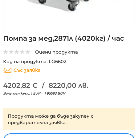
Преминете
Помпа за мед,2871л (4020кг) / час
към
началото
Оцени продукта
на
0
5
галерия
Код на продукта
LG6602
със
Със заявка
снимки
4202,82 €
/
8220,00 лв.
Валутен курс: 1 EUR = 1.95583 BGN
Продукта може да бъде закупен с
предварителна заявка.