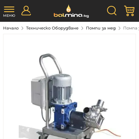
Прескачане
Търсене
М
към
съдържанието
МЕНЮ
Начало
Техническо Оборудване
Помпи за мед
Помпа з
Преминете
към
края
на
галерията
на
изображенията