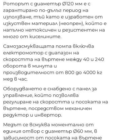
Роторът с диаметър Ø120 мм е с
гарантирано по-дълъг период на
използване, тъй като е изработен от
изкуствен материал (неопрен), който е
напълно нетоксичен и резистентен на
много от киселините.
Самозасмукващата помпа включва
електромотор с диапазон на
скоростта на въртене между 40 и 240
оборота в минута и
производителност от 800 до 4000 кг
мед в час.
Оборудването е снабдено с панел за
управление, който позволява
регулиране на скоростта и посоката на
въртене, посредством механичен
редуктор и инвертор.
Медът се всмуква моментално от
единия отвор с диаметър Ø60 мм, в
зависимост от посоката на въртене