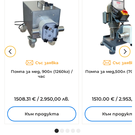
Със заявка
Със заявк
Помпа за мед, 900л (1260кг) /
Помпа за мед,500л (700
час
1508.
31
€
/
2.950,00 лв.
1510.
00
€
/
2.953,3
Към продукта
Към продукт