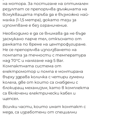
на мотора. За постигане на оптимален
резултат се препоръчва дължината на
всмукващата тръба да е възможно най-
малка (1-1,5 метра), докато тази за
изпомпване е без ограничение.
Необходимо е да се внимава да не бъде
засмукано парче тел, откъснато от
рамката по време на центрофугиране.
Не се препоръчва използването на
помпата за течности с температура
над 70°С и налягане над 5 Bar.
Компактната система от
електромотор и помпа е монтирана
върху здрава количка с четири гумени
колела, две от които са снабдени с
блокиращ механизъм, като в комплекта
са включени електрически кабел и
щепсел.
Всички части, които имат контакт с
меда, са изработени от специални