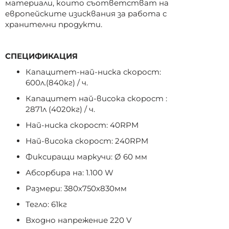
материали, които съответстват на
европейските изисквания за работа с
хранителни продукти.
СПЕЦИФИКАЦИЯ
Капацитет-най-ниска скорост:
600л.(840кг) / ч.
Капацитет най-висока скорост :
2871л (4020кг) / ч.
Най-ниска скорост: 40RPM
Най-висока скорост: 240RPM
Фиксиращи маркучи: Ø 60 мм
Абсорбира на: 1.100 W
Размери: 380х750х830мм
Тегло: 61кг
Входно напрежение 220 V