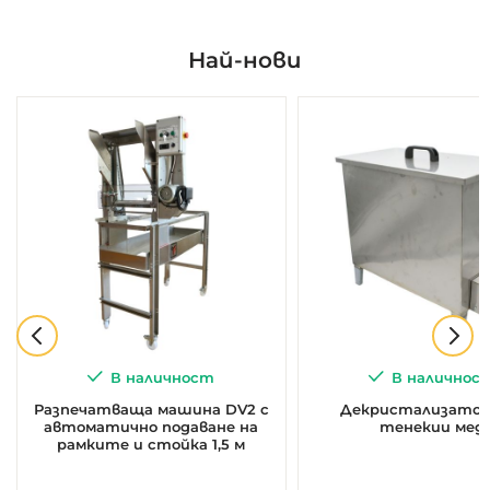
Най-нови
В наличност
В наличнос
Разпечатваща машина DV2 с
Декристализатор 
автоматично подаване на
тенекии мед
рамките и стойка 1,5 м