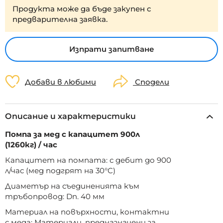
Продукта може да бъде закупен с
предварителна заявка.
Изпрати запитване
Добави в любими
Сподели
Описание и характеристики
Помпа за мед с капацитет 900л
(1260кг) / час
Капацитет на помпата: с дебит до 900
л/час (мед подгрят на 30°C)
Диаметър на съединенията към
тръбопровод: Dn. 40 мм
Материал на повърхности, контактни
с меда: Материали, предназначени за