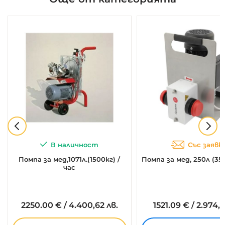
В наличност
Със заявк
Помпа за мед,1071л.(1500кг) /
Помпа за мед, 250л (350
час
2250.
00
€
/
4.400,62 лв.
1521.
09
€
/
2.974,9