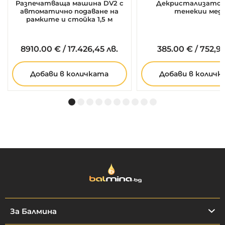
Разпечатваща машина DV2 с
Декристализатор 
автоматично подаване на
тенекии мед
рамките и стойка 1,5 м
8910.
00
€
/
17.426,45 лв.
385.
00
€
/
752,99
Добави в количката
Добави в количк
За Балмина