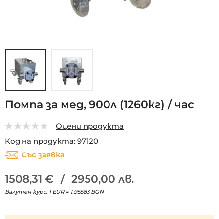
Преминете
Помпа за мед, 900л (1260кг) / час
към
началото
Оцени продукта
на
0
5
галерия
Код на продукта
97120
със
Със заявка
снимки
1508,31 €
/
2950,00 лв.
Валутен курс: 1 EUR = 1.95583 BGN