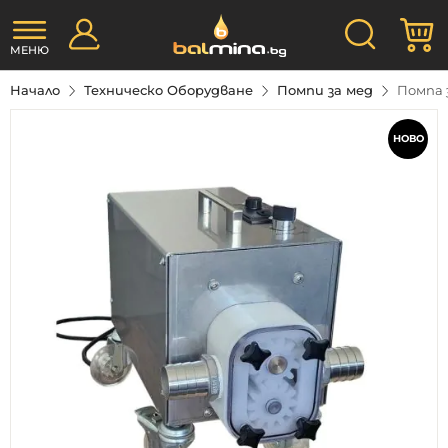
Прескачане
Търсене
М
към
съдържанието
МЕНЮ
Начало
Техническо Оборудване
Помпи за мед
Помпа з
Преминете
към
НОВО
края
на
галерията
на
изображенията