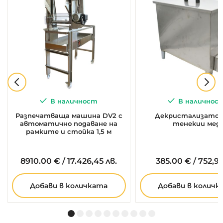
В наличност
В наличнос
Разпечатваща машина DV2 с
Декристализатор 
автоматично подаване на
тенекии мед
рамките и стойка 1,5 м
8910.
00
€
/
17.426,45 лв.
385.
00
€
/
752,99
Добави в количката
Добави в количк