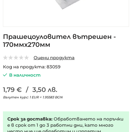
Преминете
Прашецоуловител вътрешен -
към
170ммх270мм
началото
на
галерия
Оцени продукта
със
0
5
Код на продукта
83059
снимки
В наличност
1,79 €
/
3,50 лв.
Валутен курс: 1 EUR = 1.95583 BGN
Срок за доставка:
Обработването на поръчки
е в срок от 1 до 3 работни дни, като много
често ние ще обработим и изпратим