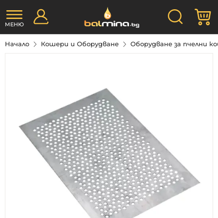
Прескачане
Търсене
М
към
съдържанието
МЕНЮ
Начало
Кошери и Оборудване
Оборудване за пчелни 
Преминете
към
края
на
галерията
на
изображенията