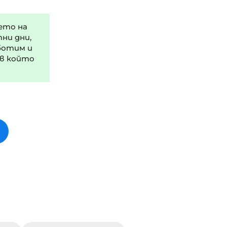
ето на
тни дни,
ботим и
 в който