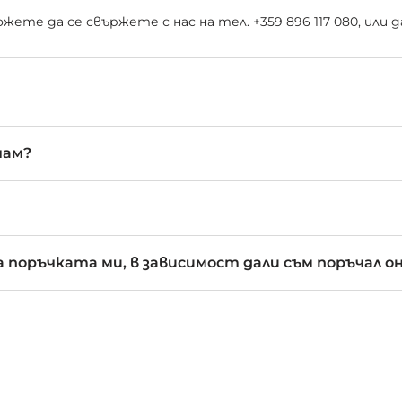
ете да се свържете с нас на тел. +359 896 117 080, или
чам?
 поръчката ми, в зависимост дали съм поръчал о