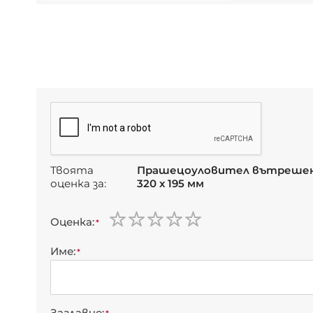
Твоята
Прашецоуловител вътрешен,
оценка за:
320 х 195 мм
Оценка
1
2
3
4
5
star
stars
stars
stars
stars
Име
Заглавие