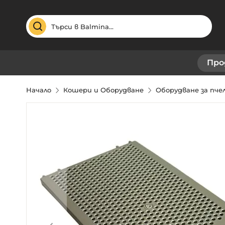
Търсене
Про
Начало
Кошери и Оборудване
Оборудване за пч
Преминете
към
края
на
галерията
на
изображенията