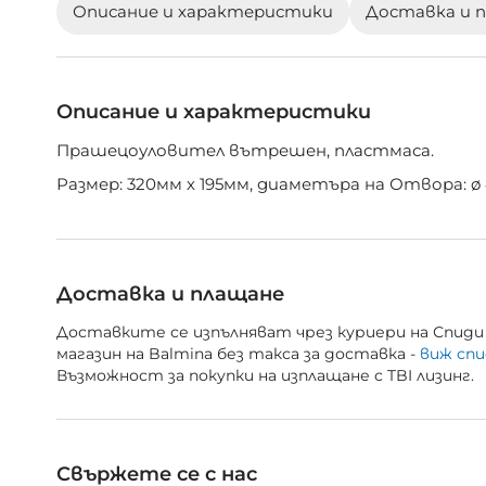
Описание и характеристики
Доставка и 
галерия
със
снимки
Описание и характеристики
Прашецоуловител вътрешен, пластмаса.
Размер: 320мм х 195мм, диаметъра на Отвора: ø 
Доставка и плащане
Доставките се изпълняват чрез куриери на Спиди 
магазин на Balmina без такса за доставка -
виж спи
Възможност за покупки на изплащане с TBI лизинг.
Свържете се с нас