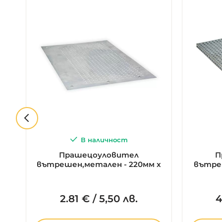
В наличност
Прашецоуловител
П
же
вътрешен,метален - 220мм x
вътреш
330мм
2.
81
€
/
5,50 лв.
4