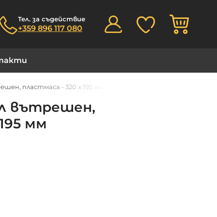
Моята
Тел. за съдействие
+359 896 117 080
такти
ен, пластмаса - 320 х 195 мм
л вътрешен,
 195 мм