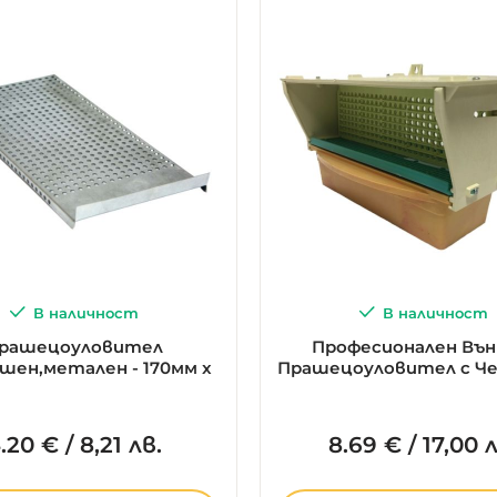
В наличност
В наличност
рашецоуловител
Професионален Въ
ен,метален - 170мм x
Прашецоуловител с Ч
340мм
.
20
€
/
8,21 лв.
8.
69
€
/
17,00 л