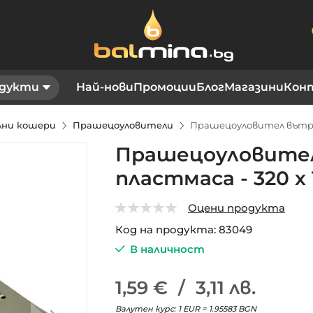
дукти
Най-нови
Промоции
Блог
Магазини
Кон
елни кошери
Прашецоуловители
Прашецоуловител вътреш
Прашецоуловите
пластмаса - 320 х
Оцени продукта
0
5
Код на продукта
83049
В наличност
1,59 €
/
3,11 лв.
Валутен курс: 1 EUR = 1.95583 BGN