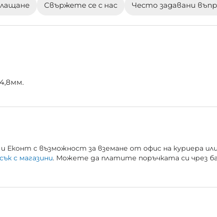
плащане
Свържете се с нас
Често задавани въп
4,8мм.
и Еконт с възможност за вземане от офис на куриера ил
сък с магазини
. Можете да платите поръчката си чрез б