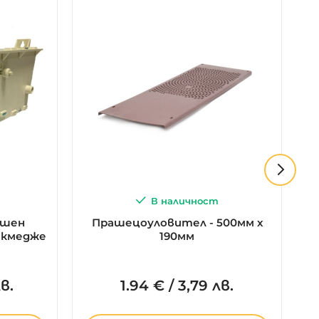
В наличност
ншен
Прашецоуловител - 500мм х
П
екмедже
190мм
в.
1.
94
€
/
3,79 лв.