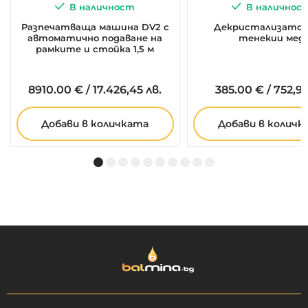
В наличност
В наличнос
Разпечатваща машина DV2 с
Декристализатор 
автоматично подаване на
тенекии мед
рамките и стойка 1,5 м
8910.
00
€
/
17.426,45 лв.
385.
00
€
/
752,99
Добави в количката
Добави в количк