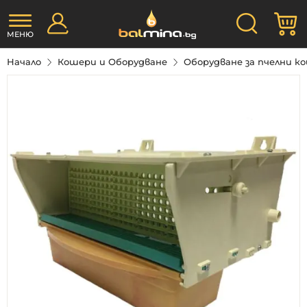
Прескачане
Търсене
М
към
съдържанието
МЕНЮ
Начало
Кошери и Оборудване
Оборудване за пчелни 
Преминете
към
края
на
галерията
на
изображенията