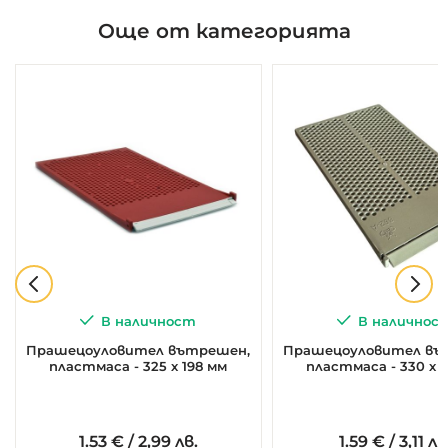
Още от категорията
В наличност
В наличнос
Прашецоуловител вътрешен,
Прашецоуловител въ
пластмаса - 325 х 198 мм
пластмаса - 330 х 1
1.
53
€
/
2,99 лв.
1.
59
€
/
3,11 лв