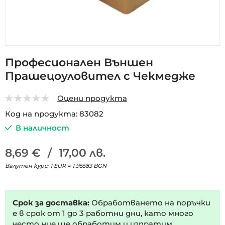
Преминете
Професионален Външен
към
Прашецоуловител с Чекмедже
началото
на
галерия
Оцени продукта
със
0
5
Код на продукта
83082
снимки
В наличност
8,69 €
/
17,00 лв.
Валутен курс: 1 EUR = 1.95583 BGN
Срок за доставка:
Обработването на поръчки
е в срок от 1 до 3 работни дни, като много
често ние ще обработим и изпратим