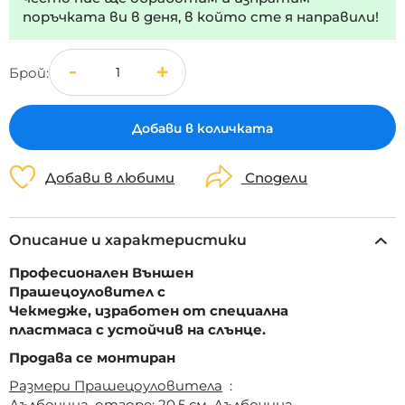
поръчката ви в деня, в който сте я направили!
Брой
Добави в количката
Добави в любими
Сподели
Описание и характеристики
Професионален Външен
Прашецоуловител с
Чекмедже, изработен от специална
пластмаса с устойчив на слънце.
Продава се монтиран
Размери Прашецоуловитела
:
Дълбочина, отгоре: 20,5 см ,Дълбочина,