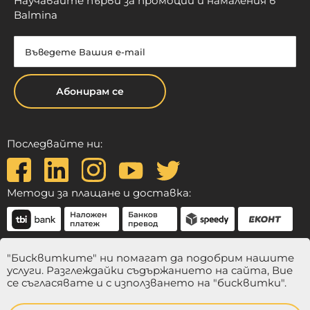
Научавайте първи за промоции и намаления в
Balmina
Абонирам се
Последвайте ни:
Методи за плащане и доставка:
"Бисквитките" ни помагат да подобрим нашите
услуги. Разглеждайки съдържанието на сайта, Вие
се съгласявате и с използването на "бисквитки".