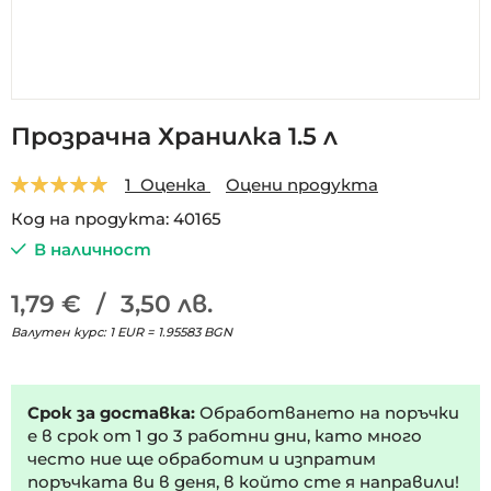
Преминете
Прозрачна Хранилка 1.5 л
към
началото
Оценка:
1
Оценка
Оцени продукта
на
5.0
5
1
галерия
Код на продукта
40165
със
В наличност
снимки
1,79 €
/
3,50 лв.
Валутен курс: 1 EUR = 1.95583 BGN
Срок за доставка:
Обработването на поръчки
е в срок от 1 до 3 работни дни, като много
често ние ще обработим и изпратим
поръчката ви в деня, в който сте я направили!