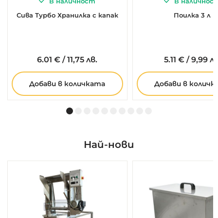
В наличност
В наличнос
Сива Турбо Хранилка с капак
Поилка 3 л
6.
01
€
/
11,75 лв.
5.
11
€
/
9,99 лв
Добави в количката
Добави в количк
Най-нови