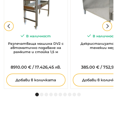
В наличност
В наличнос
Разпечатваща машина DV2 с
Декристализатор 
автоматично подаване на
тенекии мед
рамките и стойка 1,5 м
8910.
00
€
/
17.426,45 лв.
385.
00
€
/
752,99
Добави в количката
Добави в количк