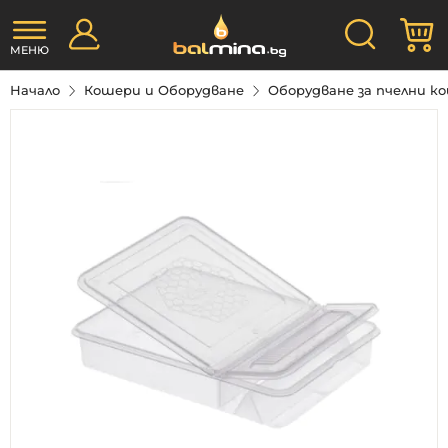
Прескачане
Търсене
М
към
съдържанието
МЕНЮ
Начало
Кошери и Оборудване
Оборудване за пчелни 
Преминете
към
края
на
галерията
на
изображенията