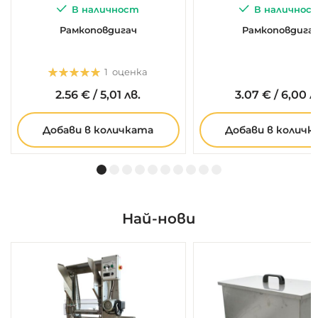
В наличност
В наличнос
Рамкоповдигач
Рамкоповдига
Оценка:
1
оценка
5.0
5
1
2.
56
€
/
5,01 лв.
3.
07
€
/
6,00 л
Добави в количката
Добави в количк
Най-нови