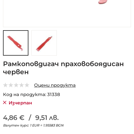
Преминете
Рамкоповдигач праховобоядисан
към
червен
началото
на
галерия
Оцени продукта
със
0
5
Код на продукта
31338
снимки
Изчерпан
4,86 €
/
9,51 лв.
Валутен курс: 1 EUR = 1.95583 BGN