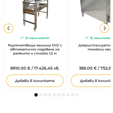
В наличност
В наличнос
Разпечатваща машина DV2 с
Декристализатор 
автоматично подаване на
тенекии мед
рамките и стойка 1,5 м
8910.
00
€
/
17.426,45 лв.
385.
00
€
/
752,99
Добави в количката
Добави в количк