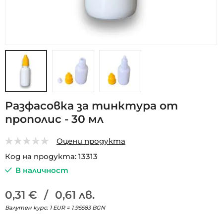
Преминете
Разфасовка за тинктура от
към
прополис - 30 мл
началото
на
галерия
Оцени продукта
със
0
5
Код на продукта
13313
снимки
В наличност
0,31 €
/
0,61 лв.
Валутен курс: 1 EUR = 1.95583 BGN