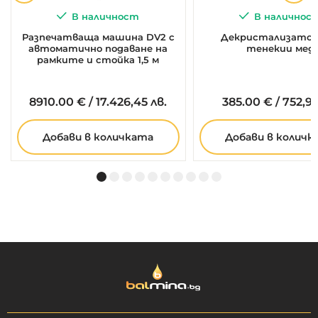
В наличност
В наличнос
Разпечатваща машина DV2 с
Декристализатор 
автоматично подаване на
тенекии мед
рамките и стойка 1,5 м
8910.
00
€
/
17.426,45 лв.
385.
00
€
/
752,99
Добави в количката
Добави в количк