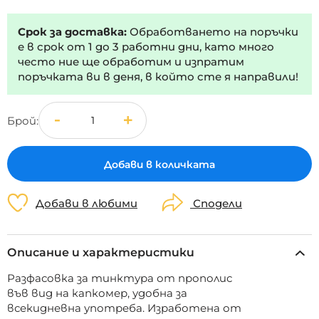
Срок за доставка:
Обработването на поръчки
е в срок от 1 до 3 работни дни, като много
често ние ще обработим и изпратим
поръчката ви в деня, в който сте я направили!
Брой
Добави в количката
Добави в любими
Сподели
Описание и характеристики
Разфасовка за тинктура от прополис
във вид на капкомер, удобна за
всекидневна употреба. Изработена от