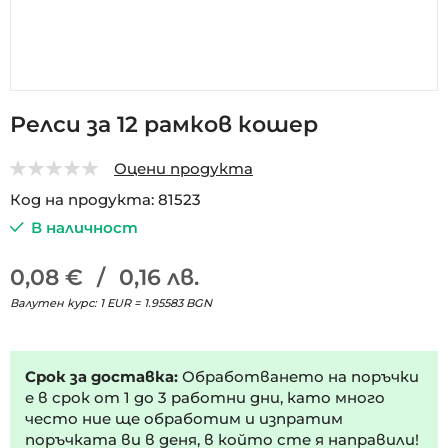
Преминете
Релси за 12 рамков кошер
към
началото
Оцени продукта
на
0
5
галерия
Код на продукта
81523
със
В наличност
снимки
0,08 €
/
0,16 лв.
Валутен курс: 1 EUR = 1.95583 BGN
Срок за доставка:
Обработването на поръчки
е в срок от 1 до 3 работни дни, като много
често ние ще обработим и изпратим
поръчката ви в деня, в който сте я направили!