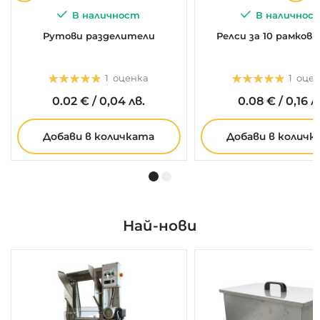
В наличност
В наличнос
Рутови разделители
Релси за 10 рамков
Оценка:
Оценка:
1
оценка
1
оце
5.0
5
1
5.0
5
1
0.
02
€
/
0,04 лв.
0.
08
€
/
0,16 л
Добави в количката
Добави в количк
Най-нови