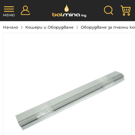
Прескачане
Търсене
М
към
съдържанието
МЕНЮ
Начало
Кошери и Оборудване
Оборудване за пчелни 
Преминете
към
края
на
галерията
на
изображенията