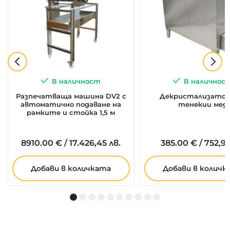
В наличност
В наличнос
Разпечатваща машина DV2 с
Декристализатор 
автоматично подаване на
тенекии мед
рамките и стойка 1,5 м
8910.
00
€
/
17.426,45 лв.
385.
00
€
/
752,99
Добави в количката
Добави в количк