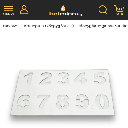
Прескачане
Търсене
М
към
съдържанието
МЕНЮ
Начало
Кошери и Оборудване
Оборудване за пчелни 
Преминете
към
края
на
галерията
на
изображенията