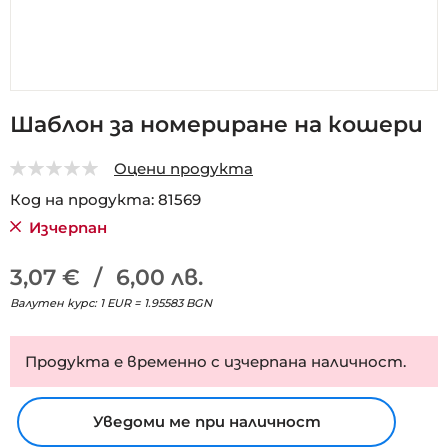
Преминете
Шаблон за номериране на кошери
към
началото
Оцени продукта
на
0
5
галерия
Код на продукта
81569
със
Изчерпан
снимки
3,07 €
/
6,00 лв.
Валутен курс: 1 EUR = 1.95583 BGN
Продукта е временно с изчерпана наличност.
Уведоми ме при наличност