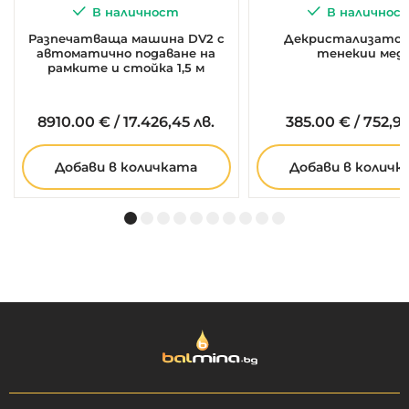
В наличност
В наличнос
Разпечатваща машина DV2 с
Декристализатор 
автоматично подаване на
тенекии мед
рамките и стойка 1,5 м
8910.
00
€
/
17.426,45 лв.
385.
00
€
/
752,99
Добави в количката
Добави в количк