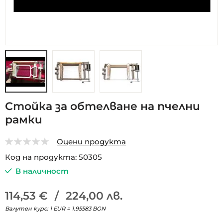
Преминете
Стойка за обтелване на пчелни
към
рамки
началото
на
галерия
Оцени продукта
със
0
5
Код на продукта
50305
снимки
В наличност
114,53 €
/
224,00 лв.
Валутен курс: 1 EUR = 1.95583 BGN