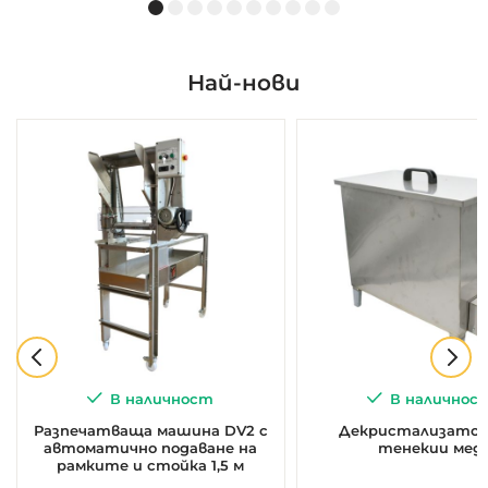
Най-нови
В наличност
В наличнос
Разпечатваща машина DV2 с
Декристализатор 
автоматично подаване на
тенекии мед
рамките и стойка 1,5 м