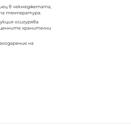
шец в чекмеджетата,
та температура.
кция осигурява
 ценните хранителни
лагодарение на