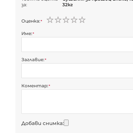
за:
32кг
Оценка
1
2
3
4
5
star
stars
stars
stars
stars
Име
Заглавие
Коментар
Добави снимка