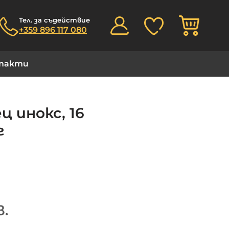
Моята
Тел. за съдействие
+359 896 117 080
такти
 инокс, 16
г
в.