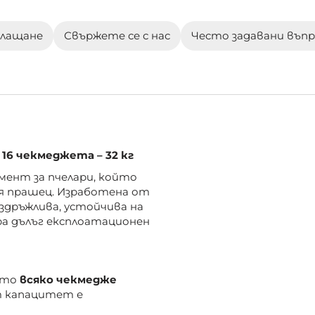
плащане
Свържете се с нас
Често задавани въп
16 чекмеджета – 32 кг
мент за пчелари, който
ия прашец. Изработена от
здръжлива, устойчива на
ра дълъг експлоатационен
като
всяко чекмедже
т капацитет е