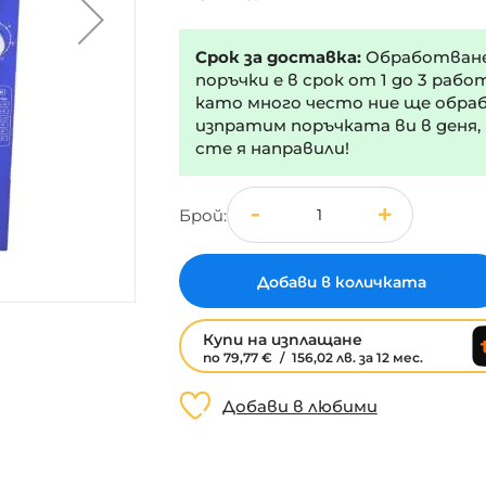
Срок за доставка:
Обработван
поръчки е в срок от 1 до 3 рабо
като много често ние ще обра
изпратим поръчката ви в деня,
сте я направили!
Брой
Добави в количката
Купи на изплащане
по 79,77 €
/
156,02 лв.
за 12 мес.
Добави в любими