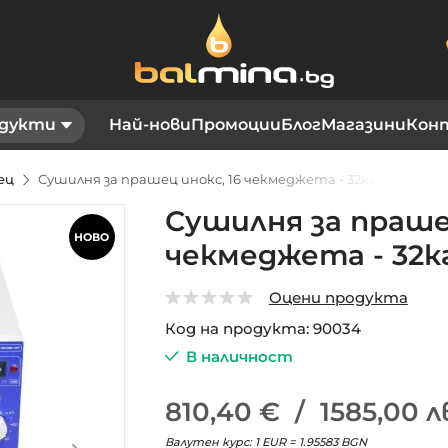
дукти
Най-нови
Промоции
Блог
Магазини
Кон
шец
Сушилня за прашец инокс, 16 чекмеджета - 32кг
Сушилня за прашец
НОВО
чекмеджета - 32к
Оцени продукта
0
5
Код на продукта
90034
В наличност
810,40 €
/
1585,00 л
Валутен курс: 1 EUR = 1.95583 BGN