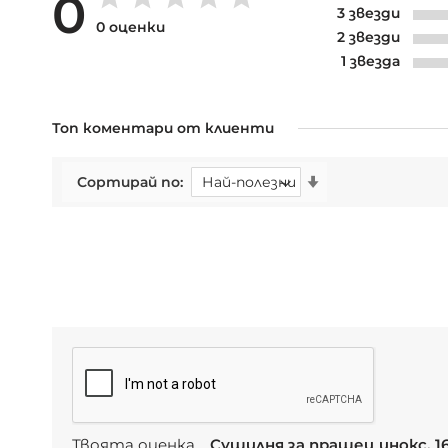
0
3 звезди
0 оценки
2 звезди
1 звезда
Топ коментари от клиенти
Сортирай по
Твоята оценка
Сушилня за прашец инокс, 1