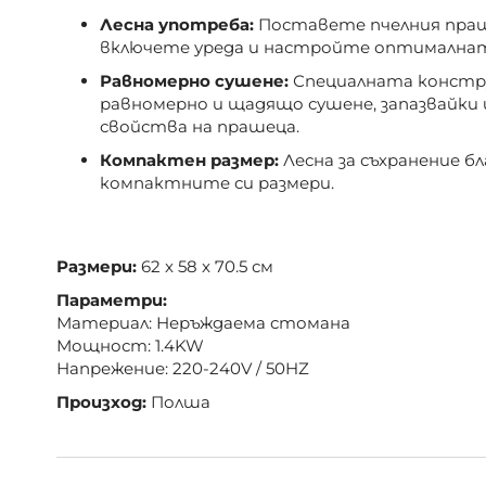
Лесна употреба:
Поставете пчелния пра
включете уреда и настройте оптимална
Равномерно сушене:
Специалната констру
равномерно и щадящо сушене, запазвайки
свойства на прашеца.
Компактен размер:
Лесна за съхранение б
компактните си размери.
Размери:
62 x 58 x 70.5 см
Параметри:
Материал: Неръждаема стомана
Мощност: 1.4KW
Напрежение: 220-240V / 50HZ
Произход:
Полша