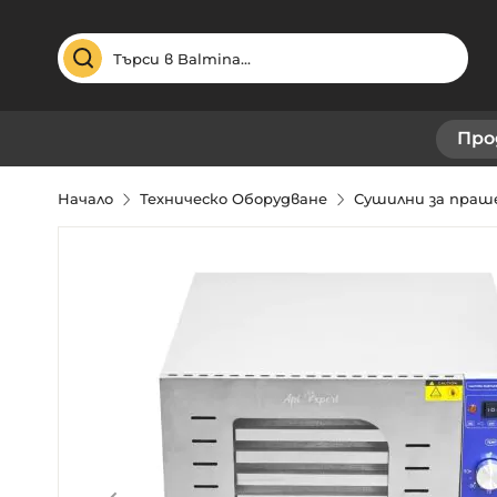
Търсене
Про
Начало
Техническо Оборудване
Сушилни за пра
Преминете
към
края
на
галерията
на
изображенията