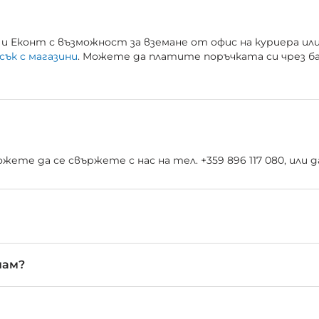
и Еконт с възможност за вземане от офис на куриера ил
сък с магазини
. Можете да платите поръчката си чрез б
ете да се свържете с нас на тел. +359 896 117 080, или
чам?