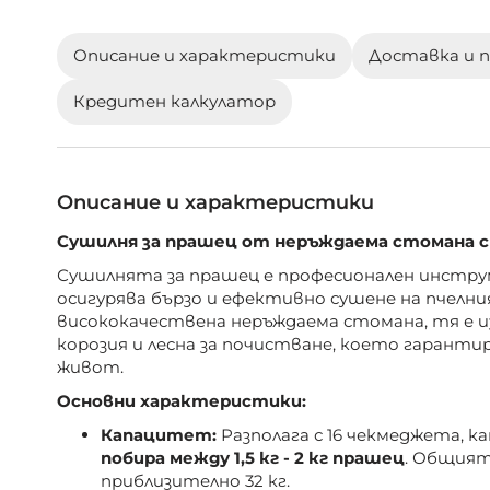
галерия
със
Описание и характеристики
Доставка и 
снимки
Кредитен калкулатор
Описание и характеристики
Сушилня за прашец от неръждаема стомана с 
Сушилнята за прашец е професионален инстру
осигурява бързо и ефективно сушене на пчелн
висококачествена неръждаема стомана, тя е и
корозия и лесна за почистване, което гаранти
живот.
Основни характеристики:
Капацитет:
Разполага с 16 чекмеджета, 
побира между 1,5 кг - 2 кг прашец
. Общия
приблизително 32 кг.