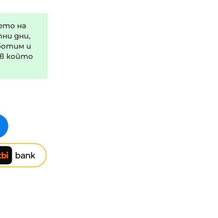
ето на
тни дни,
ботим и
 в който