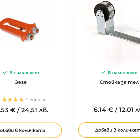
В наличност
В наличност
Зеге
Стойка за тел
ценка:
1
оценка
5.0
5
1
6.
14
€
/
12,01 л
.
53
€
/
24,51 лв.
Добави в количка
обави в количката