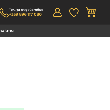
Моята
Тел. за съдействие
+359 896 117 080
такти