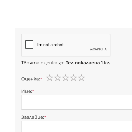
Твоята оценка за:
Тел покалаена 1 кг.
Оценка
1
2
3
4
5
star
stars
stars
stars
stars
Име
Заглавие