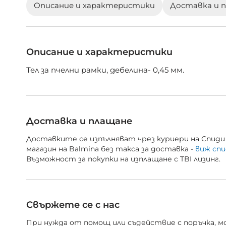
Описание и характеристики
Доставка и 
галерия
със
снимки
Описание и характеристики
Тел за пчелни рамки, дебелина- 0,45 мм.
Доставка и плащане
Доставките се изпълняват чрез куриери на Спиди 
магазин на Balmina без такса за доставка -
виж спи
Възможност за покупки на изплащане с TBI лизинг.
Свържете се с нас
При нужда от помощ или съдействие с поръчка, мож