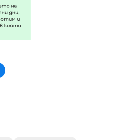
ето на
тни дни,
ботим и
 в който