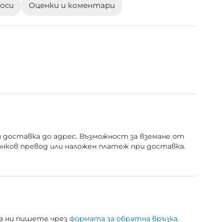
роси
Оценки и коментари
и доставка до адрес. Възможност за вземане от
анков превод или наложен платеж при доставка.
 да ни пишете чрез
формата за обратна връзка
.