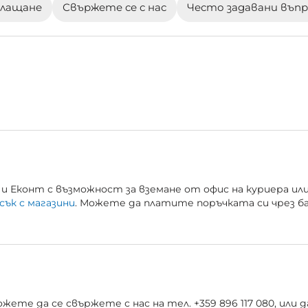
плащане
Свържете се с нас
Често задавани въп
и Еконт с възможност за вземане от офис на куриера ил
сък с магазини
. Можете да платите поръчката си чрез б
ете да се свържете с нас на тел. +359 896 117 080, или