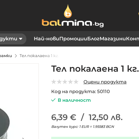
дукти
Най-нови
Промоции
Блог
Магазини
Кон
рамки
Тел покалаена 1 кг.
Тел покалаена 1 кг.
Оцени продукта
0
5
Код на продукта
50110
В наличност
6,39 €
/
12,50 лв.
Валутен курс: 1 EUR = 1.95583 BGN