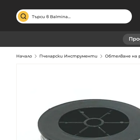
Търсене
Про
Начало
Пчеларски Инструменти
Обтелване на 
Преминете
към
края
на
галерията
на
изображенията