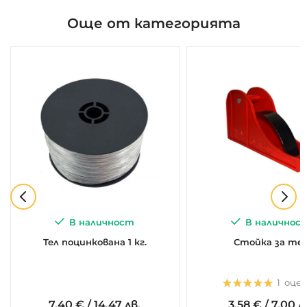
Още от категорията
В наличност
В наличнос
Тел поцинкована 1 кг.
Стойка за те
Оценка:
1
оце
5.0
5
1
7.
40
€
/
14,47 лв.
3.
58
€
/
7,00 л