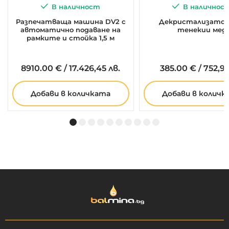
В наличност
В наличнос
Разпечатваща машина DV2 с
Декристализатор 
автоматично подаване на
тенекии мед
рамките и стойка 1,5 м
8910.
00
€
/
17.426,45 лв.
385.
00
€
/
752,99
Добави в количката
Добави в количк