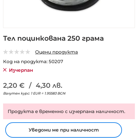
Преминете
Тел поцинкована 250 грама
към
началото
Оцени продукта
на
0
5
галерия
Код на продукта
50207
със
Изчерпан
снимки
2,20 €
/
4,30 лв.
Валутен курс: 1 EUR = 1.95583 BGN
Продукта е временно с изчерпана наличност.
Уведоми ме при наличност