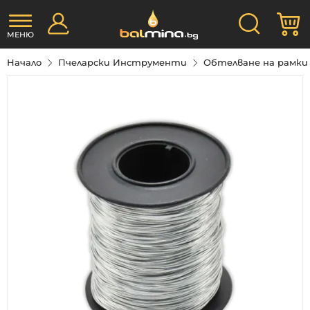
Прескачане
Търсене
М
към
съдържанието
МЕНЮ
Начало
Пчеларски Инструменти
Обтелване на рамк
Преминете
към
края
на
галерията
на
изображенията