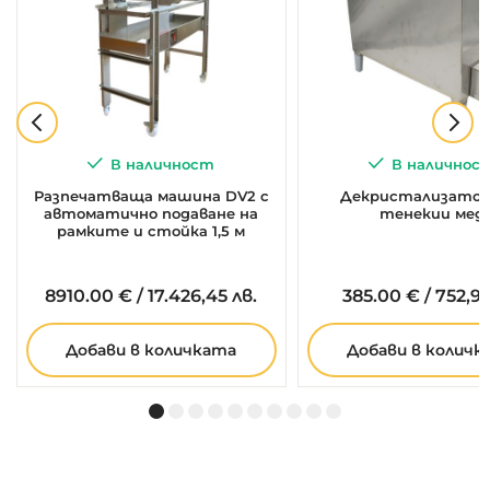
В наличност
В наличнос
Разпечатваща машина DV2 с
Декристализатор 
автоматично подаване на
тенекии мед
рамките и стойка 1,5 м
8910.
00
€
/
17.426,45 лв.
385.
00
€
/
752,99
Добави в количката
Добави в количк