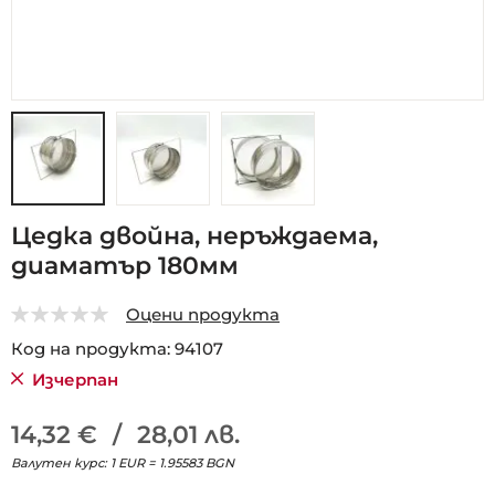
Преминете
Цедка двойна, неръждаема,
към
диаматър 180мм
началото
на
галерия
Оцени продукта
със
0
5
Код на продукта
94107
снимки
Изчерпан
14,32 €
/
28,01 лв.
Валутен курс: 1 EUR = 1.95583 BGN