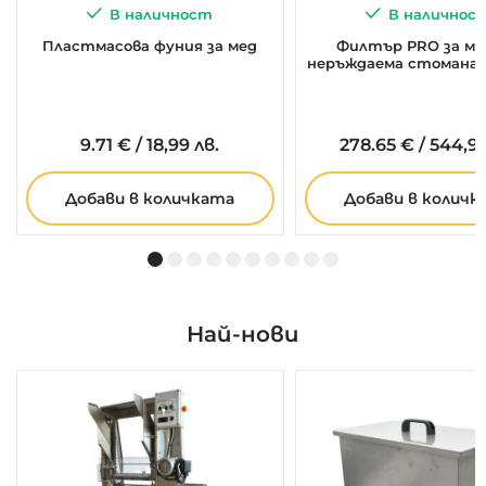
В наличност
В наличнос
Пластмасова фуния за мед
Филтър PRO за ме
неръждаема стомана,
9.
71
€
/
18,99 лв.
278.
65
€
/
544,99
Добави в количката
Добави в количк
Най-нови