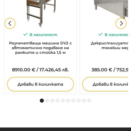
В наличност
В наличнос
Разпечатваща машина DV2 с
Декристализатор 
автоматично подаване на
тенекии мед
рамките и стойка 1,5 м
8910.
00
€
/
17.426,45 лв.
385.
00
€
/
752,99
Добави в количката
Добави в количк