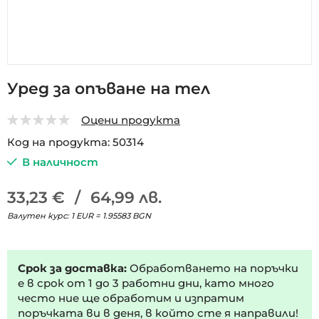
Преминете
Уред за опъване на тел
към
началото
Оцени продукта
на
0
5
галерия
Код на продукта
50314
със
В наличност
снимки
33,23 €
/
64,99 лв.
Валутен курс: 1 EUR = 1.95583 BGN
Срок за доставка:
Обработването на поръчки
е в срок от 1 до 3 работни дни, като много
често ние ще обработим и изпратим
поръчката ви в деня, в който сте я направили!