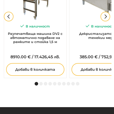
В наличност
В наличнос
Разпечатваща машина DV2 с
Декристализатор 
автоматично подаване на
тенекии мед
рамките и стойка 1,5 м
8910.
00
€
/
17.426,45 лв.
385.
00
€
/
752,99
Добави в количката
Добави в количк