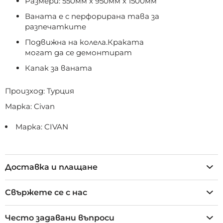
Размери: 550мм х 950мм х 1500мм
Ваната е с перфорирана тава за
разпечатките
Подвижна на колела.Краката
могат да се демонтират
Капак за ваната
Произход: Турция
Марка: Civan
Марка: CIVAN
Доставка и плащане
Свържете се с нас
Често задавани въпроси