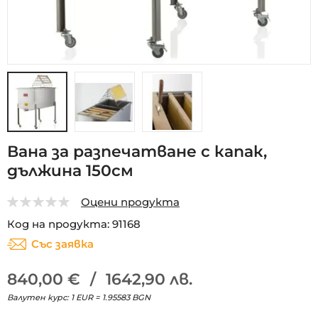
Преминете
Вана за разпечатване с капак,
към
дължина 150см
началото
на
галерия
Оцени продукта
със
0
5
Код на продукта
91168
снимки
Със заявка
840,00 €
/
1642,90 лв.
Валутен курс: 1 EUR = 1.95583 BGN