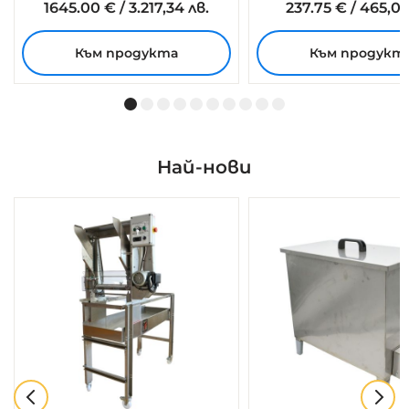
1645.
00
€
/
3.217,34 лв.
237.
75
€
/
465,00
Към продукта
Към продукт
Най-нови