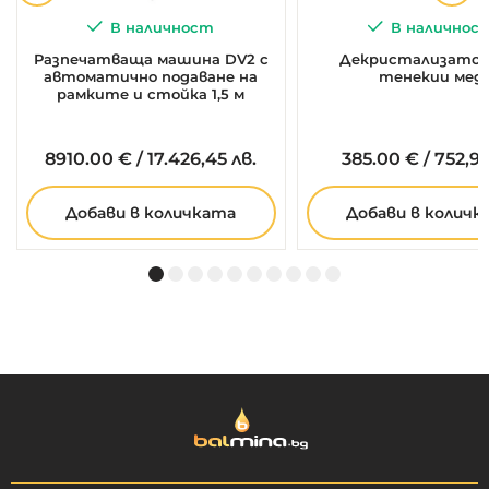
В наличност
В наличнос
Разпечатваща машина DV2 с
Декристализатор 
автоматично подаване на
тенекии мед
рамките и стойка 1,5 м
8910.
00
€
/
17.426,45 лв.
385.
00
€
/
752,99
Добави в количката
Добави в количк