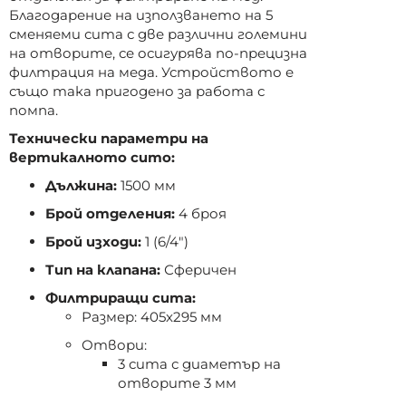
Благодарение на използването на 5
сменяеми сита с две различни големини
на отворите, се осигурява по-прецизна
филтрация на меда. Устройството е
също така пригодено за работа с
помпа.
Технически параметри на
вертикалното сито:
Дължина:
1500 мм
Брой отделения:
4 броя
Брой изходи:
1 (6/4")
Тип на клапана:
Сферичен
Филтриращи сита:
Размер: 405x295 мм
Отвори:
3 сита с диаметър на
отворите 3 мм