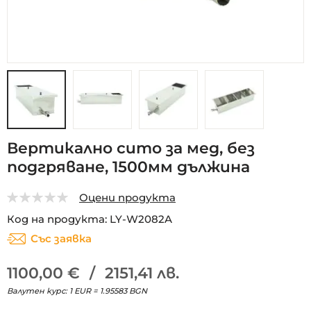
Преминете
Вертикално сито за мед, без
към
подгряване, 1500мм дължина
началото
на
галерия
Оцени продукта
със
0
5
Код на продукта
LY-W2082A
снимки
Със заявка
1100,00 €
/
2151,41 лв.
Валутен курс: 1 EUR = 1.95583 BGN