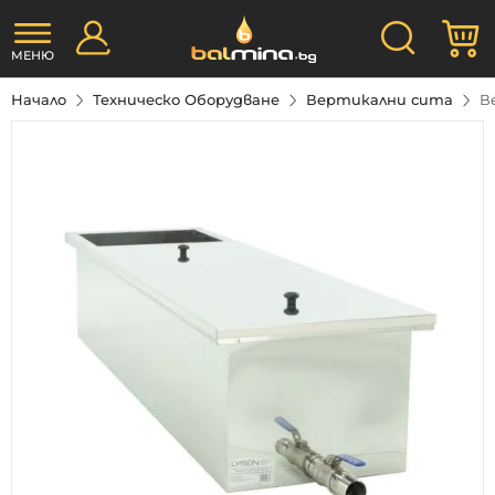
Прескачане
Търсене
М
към
съдържанието
МЕНЮ
Начало
Техническо Оборудване
Вертикални сита
В
Преминете
към
края
на
галерията
на
изображенията