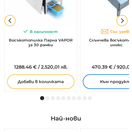
В наличност
Със заявк
Восъкотопилка Парна VAPOR
Слънчева восъкото
за 30 рамки
инокс
1288.
46
€
/
2.520,01 лв.
470.
39
€
/
920,00
Добави в количката
Към продукт
Най-нови