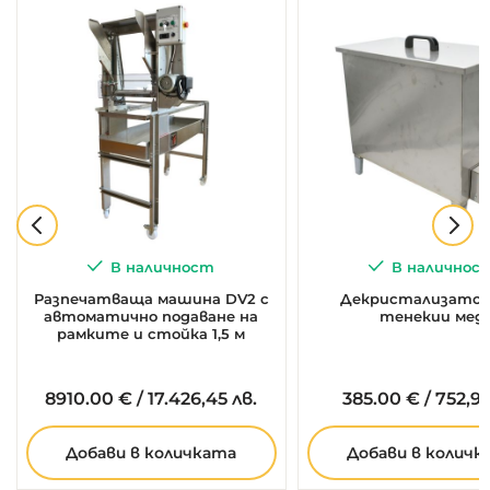
В наличност
В наличнос
Разпечатваща машина DV2 с
Декристализатор 
автоматично подаване на
тенекии мед
рамките и стойка 1,5 м
8910.
00
€
/
17.426,45 лв.
385.
00
€
/
752,99
Добави в количката
Добави в количк