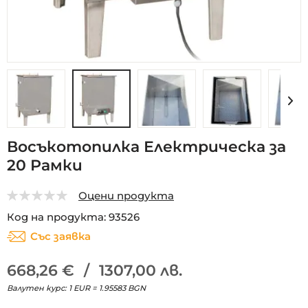
Преминете
Восъкотопилка Електрическа за
към
20 Рамки
началото
на
галерия
Оцени продукта
със
0
5
Код на продукта
93526
снимки
Със заявка
668,26 €
/
1307,00 лв.
Валутен курс: 1 EUR = 1.95583 BGN