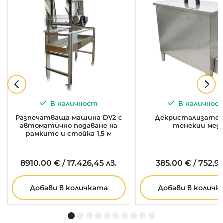
В наличност
В наличнос
Разпечатваща машина DV2 с
Декристализатор 
автоматично подаване на
тенекии мед
рамките и стойка 1,5 м
8910.
00
€
/
17.426,45 лв.
385.
00
€
/
752,99
Добави в количката
Добави в количк