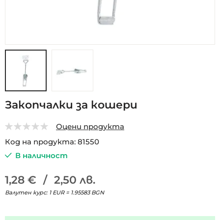
Преминете
Закопчалки за кошери
към
началото
Оцени продукта
на
0
5
галерия
Код на продукта
81550
със
В наличност
снимки
1,28 €
/
2,50 лв.
Валутен курс: 1 EUR = 1.95583 BGN