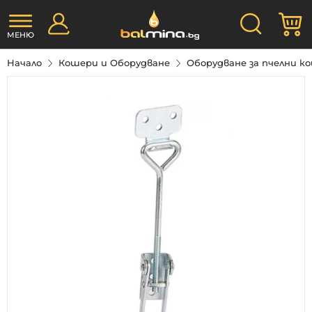
Прескачане
Търсене
М
към
съдържанието
МЕНЮ
Начало
Кошери и Оборудване
Оборудване за пчелни 
Преминете
към
края
на
галерията
на
изображенията