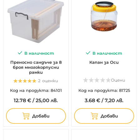
В наличност
В наличност
Преносно сандъче за 8
Капан за Оси
броя многокорпусни
рамки
Оценка:
Оцени
2
оценки
100%
Код на продукта: 84101
Код на продукта: 81725
12.
78
€
/
25,00 лв.
3.
68
€
/
7,20 лв.
Добави
Добави